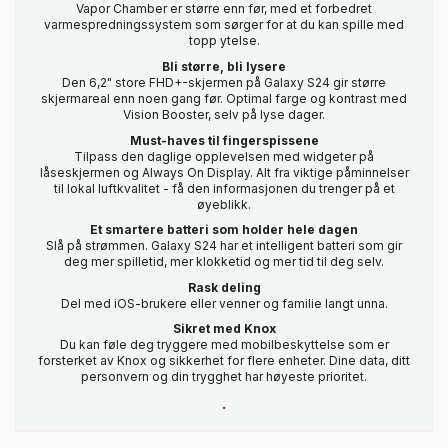
Vapor Chamber er større enn før, med et forbedret
varmespredningssystem som sørger for at du kan spille med
topp ytelse.
Bli større, bli lysere
Den 6,2" store FHD+-skjermen på Galaxy S24 gir større
skjermareal enn noen gang før. Optimal farge og kontrast med
Vision Booster, selv på lyse dager.
Must-haves til fingerspissene
Tilpass den daglige opplevelsen med widgeter på
låseskjermen og Always On Display. Alt fra viktige påminnelser
til lokal luftkvalitet - få den informasjonen du trenger på et
øyeblikk.
Et smartere batteri som holder hele dagen
Slå på strømmen. Galaxy S24 har et intelligent batteri som gir
deg mer spilletid, mer klokketid og mer tid til deg selv.
Rask deling
Del med iOS-brukere eller venner og familie langt unna.
Sikret med Knox
Du kan føle deg tryggere med mobilbeskyttelse som er
forsterket av Knox og sikkerhet for flere enheter. Dine data, ditt
personvern og din trygghet har høyeste prioritet.
.