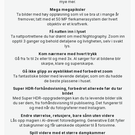
mye mer.
Mega megapiksler
Ta bilder med høy oppløsning som vil se bra ut i mange år
fremover, tatt med et 50 MP flerkamerasystem der hvert
objektiv er et kraftverk.
Få natten inn i lyset
Ta nattportrettene du har drømt om med Nightography. Zoom inn
opptil 3 ganger og behold detaljene og livligheten, selv i svakt
lys.
Kom nærmere med hvert trykk
Gå fra 1x til 2x eller til og med 3x. AI sørger for at bildene blir
skarpe, klare og superskarpe.
Gå ikke glipp av øyeblikket med forbedret zoom
Ta fantastiske bilder med levende detaljer, som om du hadde
de beste plassene i huset.
Super HDR-forhåndsvisning, forbedret allerede før du tar
bildet
Med Super HDR-oppgraderingen kan du ta levende bilder slik
du ser dem, fra forhåndsvisning til publisering. Det fungerer til
og med når du fotograferer med Instagram.
Endre størrelse, retusjere, bare sånn uten videre
Lås opp magien i AI-drevet fotoredigering. Generative Edit fyller
ut bakgrunner og får uønskede objekter til å forsvinne.
Spill videre med et større dampkammer