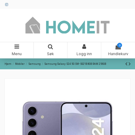
0
Menu
Søk
Logg inn
Handlekurv
Hjem
Mobiler
Samsung
Samsung Galaxy S24 5G SM-S921B 8GB RAM 256GB