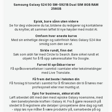
Samsung Galaxy S24 5G SM-S921B Dual SIM 8GB RAM
256GB
Episk, bare sånn uten videre
Se for deg videoene du tar, bildene du redigerer og kontaktene
du knytter, alt sammen løftet til nye høyder med mobil AI.
Omfavn hver eneste kurve
Med sin enhetlige design og satinfinish føles Galaxy S24 like
smidig som den ser ut.
Sirkle rundt, finn det
Søk som aldri før med Circle to Search. Bare sirkel rundt et
objekt for å få opp søkeresultater fra Google.
Farvel til språkbarrierer
Få språkoversettelser i sanntid i samtaler eller tekstmeldinger
med Live Translate.
Få frem det beste i teksten din
Få forslag til tonefall i sanntid for å få teksten din til å høres mer
profesjonell eller mer muntlig ut.
Epic for business, akkurat slik
Løft arbeidet ditt med den mest episke Galaxy noensinne, med
den banebrytende kraften i Galaxy AI. Fra å gjøre research på
stedet til å registrere alle detaljer i prosjektene dine dag og natt
- slipp løs nye måter å være produktiv på, samarbeide på og