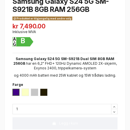
Samsung Galaxy S24 5G SM-
S921B 8GB RAM 256GB
Produktet er tilgjengelig med andre valg
kr 7,490.00
Inklusive MVA
B
Samsung Galaxy S24 5G SM-S921B Dual SIM 8GB RAM
256GB
har en 6,2" FHD+ 120Hz Dynamic AMOLED 2X-skjerm,
Exynos 2400, trippelkamera-system
og 4000 mAh batteri med 25W kablet og 15W trådløs lading.
Farge
Cobald Violet
Amber Yellow
Marble Grey
Onxy Black
Legg i kurv