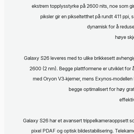
ekstrem topplysstyrke på 2600 nits, noe som gir s
piksler gir en pikseltetthet på rundt 411 ppi
dynamisk for å reduser
høye skj
Galaxy S26 leveres med to ulike brikkesett avheng
2600 (2 nm). Begge plattformene er utviklet for 
med Oryon V3‑kjerner, mens Exynos‑modellen h
begge optimalisert for høy gr
effekti
Galaxy S26 har et avansert trippelkameraoppsett s
pixel PDAF og optisk bildestabilisering. Teleka