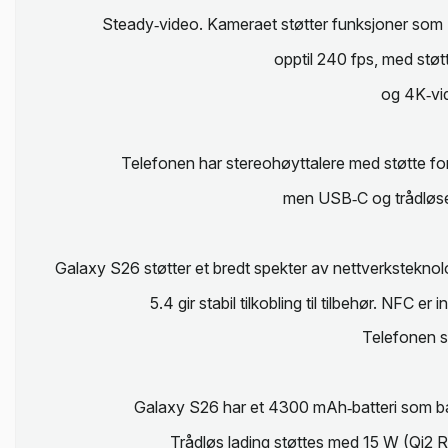
Steady‑video. Kameraet støtter funksjoner som
opptil 240 fps, med st
og 4K‑vid
Telefonen har stereohøyttalere med støtte for 
men USB‑C og trådløse a
Galaxy S26 støtter et bredt spekter av nettverkstekno
5.4 gir stabil tilkobling til tilbehør. NFC 
Telefonen s
Galaxy S26 har et 4300 mAh‑batteri som bala
Trådløs lading støttes med 15 W (Qi2 R