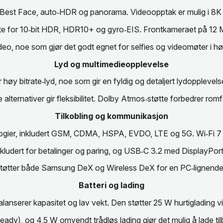
 Best Face, auto‑HDR og panorama. Videoopptak er mulig i 8
øtte for 10‑bit HDR, HDR10+ og gyro‑EIS. Frontkameraet på 12
eo, noe som gjør det godt egnet for selfies og videomøter i høy
Lyd og multimedieopplevelse
høy bitrate‑lyd, noe som gir en fyldig og detaljert lydopplevel
lternativer gir fleksibilitet. Dolby Atmos‑støtte forbedrer romfø
Tilkobling og kommunikasjon
logier, inkludert GSM, CDMA, HSPA, EVDO, LTE og 5G. Wi‑Fi 7 m
er inkludert for betalinger og paring, og USB‑C 3.2 med DisplayPort 
tøtter både Samsung DeX og Wireless DeX for en PC‑lignende
Batteri og lading
nserer kapasitet og lav vekt. Den støtter 25 W hurtiglading vi
eady), og 4,5 W omvendt trådløs lading gjør det mulig å lade t