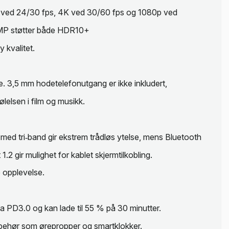
K ved 24/30 fps, 4K ved 30/60 fps og 1080p ved
 MP støtter både HDR10+
 kvalitet.
se. 3,5 mm hodetelefonutgang er ikke inkludert,
lelsen i film og musikk.
ed tri‑band gir ekstrem trådløs ytelse, mens Bluetooth
1.2 gir mulighet for kablet skjermtilkobling.
 opplevelse.
a PD3.0 og kan lade til 55 % på 30 minutter.
ilbehør som ørepropper og smartklokker.