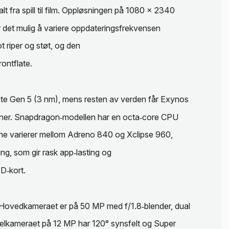
lt fra spill til film. Oppløsningen på 1080 x 2340
jør det mulig å variere oppdateringsfrekvensen
t riper og støt, og den
ontflate.
ite Gen 5 (3 nm), mens resten av verden får Exynos
ksjoner. Snapdragon‑modellen har en octa‑core CPU
ne varierer mellom Adreno 840 og Xclipse 960,
g, som gir rask app‑lasting og
SD‑kort.
 Hovedkameraet er på 50 MP med f/1.8‑blender, dual
nkelkameraet på 12 MP har 120° synsfelt og Super