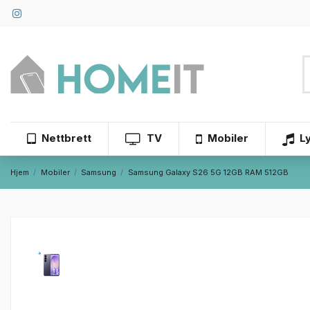
Nettbrett
TV
Mobiler
L
Hjem
Mobiler
Samsung
Samsung Galaxy S26 5G 12GB RAM 512GB