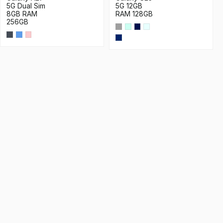
5G Dual Sim
5G 12GB
8GB RAM
RAM 128GB
256GB