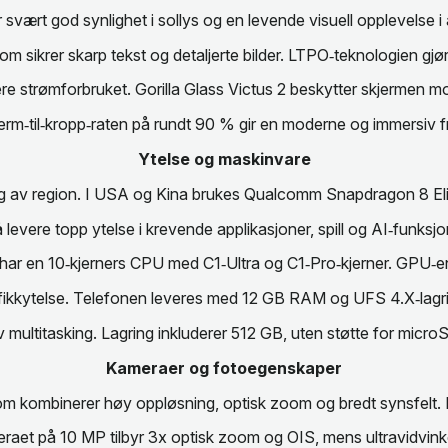
vært god synlighet i sollys og en levende visuell opplevelse i a
, som sikrer skarp tekst og detaljerte bilder. LTPO‑teknologien g
e strømforbruket. Gorilla Glass Victus 2 beskytter skjermen mo
erm‑til‑kropp‑raten på rundt 90 % gir en moderne og immersiv fr
Ytelse og maskinvare
ig av region. I USA og Kina brukes Qualcomm Snapdragon 8 El
å levere topp ytelse i krevende applikasjoner, spill og AI‑fun
ar en 10‑kjerners CPU med C1‑Ultra og C1‑Pro‑kjerner. GPU‑e
afikkytelse. Telefonen leveres med 12 GB RAM og UFS 4.X‑lagrin
v multitasking. Lagring inkluderer 512 GB, uten støtte for micro
Kameraer og fotoegenskaper
om kombinerer høy oppløsning, optisk zoom og bredt synsfelt.
meraet på 10 MP tilbyr 3x optisk zoom og OIS, mens ultravidvi