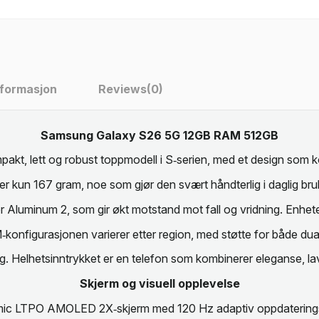
nformasjon
Reviews
(0)
Samsung Galaxy S26 5G 12GB RAM 512GB
kt, lett og robust toppmodell i S‑serien, med et design som ko
 kun 167 gram, noe som gjør den svært håndterlig i daglig bruk
Aluminum 2, som gir økt motstand mot fall og vridning. Enheten
IM‑konfigurasjonen varierer etter region, med støtte for både dual
dig. Helhetsinntrykket er en telefon som kombinerer eleganse, l
Skjerm og visuell opplevelse
mic LTPO AMOLED 2X‑skjerm med 120 Hz adaptiv oppdaterings