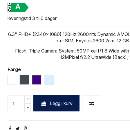
A
leveringstid 3 til 6 dager
6.3" FHD+ (2340x1080) 120Hz 2600nits Dynamic AMOLED 2
+ e-SIM, Exynos 2600 2nm, 12 G
Flash, Triple Camera System: 50MPixel f/1.8 Wide wit
12MPixel f/2.2 UltraWide (Back), 
Farge
Hvit
Sort
Cobald Violet
Sky Blue
Legg i kurv