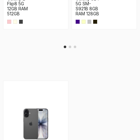
Flip8 5G
5G SM-
12GB RAM
S921B 8GB
512GB
RAM 128GB