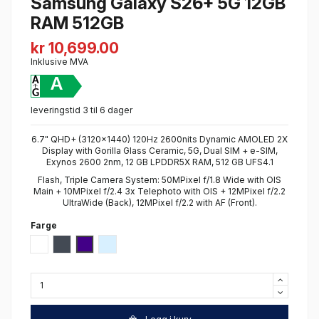
Samsung Galaxy S26+ 5G 12GB
RAM 512GB
kr 10,699.00
Inklusive MVA
A
leveringstid 3 til 6 dager
6.7" QHD+ (3120x1440) 120Hz 2600nits Dynamic AMOLED 2X
Display with Gorilla Glass Ceramic, 5G, Dual SIM + e-SIM,
Exynos 2600 2nm, 12 GB LPDDR5X RAM, 512 GB UFS4.1
Flash, Triple Camera System: 50MPixel f/1.8 Wide with OIS
Main + 10MPixel f/2.4 3x Telephoto with OIS + 12MPixel f/2.2
UltraWide (Back), 12MPixel f/2.2 with AF (Front).
Farge
Hvit
Sort
Cobald Violet
Sky Blue