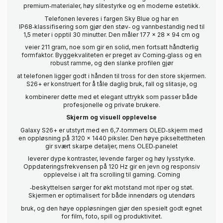
premium‑materialer, høy slitestyrke og en moderne estetikk.
Telefonen leveres i fargen Sky Blue og har en
IP68‑klassifisering som gjør den støv‑ og vannbestandig ned til
1,5 meter i opptil 30 minutter. Den måler 177 x 28 x 94 cm og
veier 211 gram, noe som gir en solid, men fortsatt håndterlig
formfaktor. Byggekvaliteten er preget av Corning‑glass og en
robust ramme, og den slanke profilen gjør
at telefonen ligger godt i hånden til tross for den store skjermen.
S26+ er konstruert for å tåle daglig bruk, fall og slitasje, og
kombinerer dette med et elegant uttrykk som passer både
profesjonelle og private brukere.
Skjerm og visuell opplevelse
Galaxy S26+ er utstyrt med en 6,7‑tommers OLED‑skjerm med
en oppløsning på 3120 x 1440 piksler. Den høye pikseltettheten
gir svært skarpe detaljer, mens OLED‑panelet
leverer dype kontraster, levende farger og høy lysstyrke.
Oppdateringsfrekvensen på 120 Hz gir en jevn og responsiv
opplevelse i alt fra scrolling til gaming. Corning
‑beskyttelsen sørger for økt motstand mot riper og støt.
Skjermen er optimalisert for både innendørs og utendørs
bruk, og den høye oppløsningen gjør den spesielt godt egnet
for film, foto, spill og produktivitet.