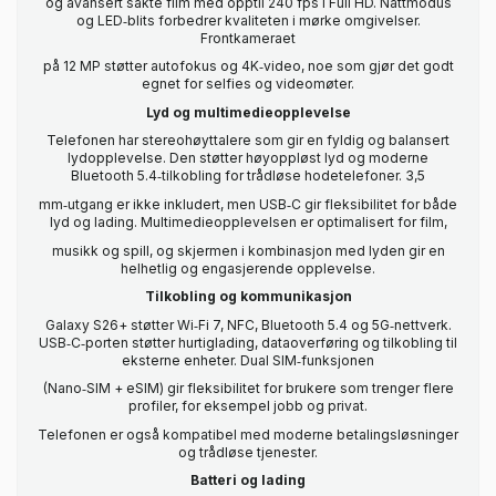
og avansert sakte film med opptil 240 fps i Full HD. Nattmodus
og LED‑blits forbedrer kvaliteten i mørke omgivelser.
Frontkameraet
på 12 MP støtter autofokus og 4K‑video, noe som gjør det godt
egnet for selfies og videomøter.
Lyd og multimedieopplevelse
Telefonen har stereohøyttalere som gir en fyldig og balansert
lydopplevelse. Den støtter høyoppløst lyd og moderne
Bluetooth 5.4‑tilkobling for trådløse hodetelefoner. 3,5
mm‑utgang er ikke inkludert, men USB‑C gir fleksibilitet for både
lyd og lading. Multimedieopplevelsen er optimalisert for film,
musikk og spill, og skjermen i kombinasjon med lyden gir en
helhetlig og engasjerende opplevelse.
Tilkobling og kommunikasjon
Galaxy S26+ støtter Wi‑Fi 7, NFC, Bluetooth 5.4 og 5G‑nettverk.
USB‑C‑porten støtter hurtiglading, dataoverføring og tilkobling til
eksterne enheter. Dual SIM‑funksjonen
(Nano‑SIM + eSIM) gir fleksibilitet for brukere som trenger flere
profiler, for eksempel jobb og privat.
Telefonen er også kompatibel med moderne betalingsløsninger
og trådløse tjenester.
Batteri og lading