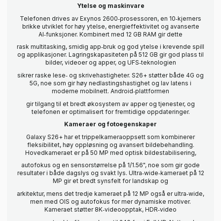
Ytelse og maskinvare
Telefonen drives av Exynos 2600‑prosessoren, en 10‑kjerners
brikke utviklet for høy ytelse, energieffektivitet og avanserte
AI‑funksjoner. Kombinert med 12 GB RAM gir dette
rask multitasking, smidig app‑bruk og god ytelse i krevende spill
og applikasjoner. Lagringskapasiteten på 512 GB gir god plass til
bilder, videoer og apper, og UFS‑teknologien
sikrer raske lese‑ og skrivehastigheter. S26+ støtter både 4G og
5G, noe som gir høy nedlastingshastighet og lav latens i
moderne mobilnett. Android‑plattformen
gir tilgang til et bredt økosystem av apper og tjenester, og
telefonen er optimalisert for fremtidige oppdateringer.
Kameraer og fotoegenskaper
Galaxy S26+ har et trippelkameraoppsett som kombinerer
fleksibilitet, høy oppløsning og avansert bildebehandling.
Hovedkameraet er på 50 MP med optisk bildestabilisering,
autofokus og en sensorstørrelse på 1/1.56", noe som gir gode
resultater i både dagslys og svakt lys. Ultra‑wide‑kameraet på 12
MP gir et bredt synsfelt for landskap og
arkitektur, mens det tredje kameraet på 12 MP også er ultra‑wide,
men med OIS og autofokus for mer dynamiske motiver.
Kameraet støtter 8K‑videoopptak, HDR‑video