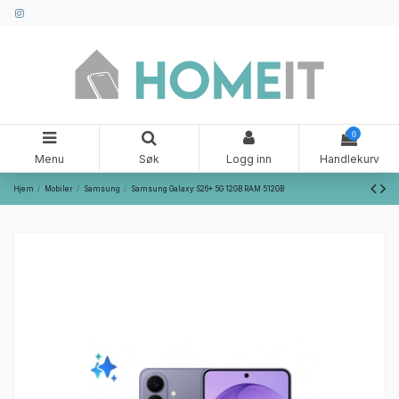
0
Menu
Søk
Logg inn
Handlekurv
Hjem
Mobiler
Samsung
Samsung Galaxy S26+ 5G 12GB RAM 512GB