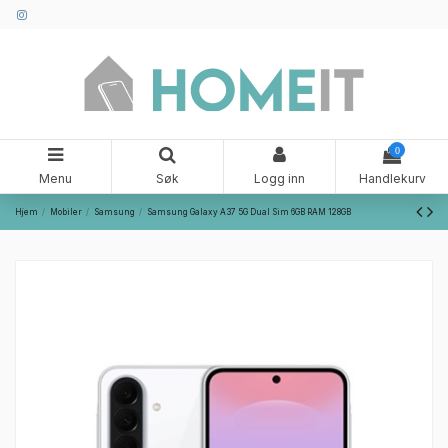
0
Menu
Søk
Logg inn
Handlekurv
Hjem
Mobiler
Samsung
Samsung Galaxy A37 5G Dual Sim 6GB RAM 128GB