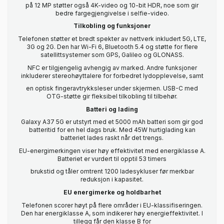
på 12 MP støtter også 4K-video og 10-bit HDR, noe som gir
bedre fargegjengivelse i selfie-video.
Tilkobling og funksjoner
Telefonen støtter et bredt spekter av nettverk inkludert 5G, LTE,
3G og 2G. Den har Wi-Fi 6, Bluetooth 5.4 og støtte for flere
satellittsystemer som GPS, Galileo og GLONASS.
NFC er tilgjengelig avhengig av marked. Andre funksjoner
inkluderer stereohøyttalere for forbedret lydopplevelse, samt
en optisk fingeravtrykksleser under skjermen. USB-C med
OTG-støtte gir fleksibel tilkobling til tilbehør.
Batteri og lading
Galaxy A37 5G er utstyrt med et 5000 mAh batteri som gir god
batteritid for en hel dags bruk. Med 45W hurtiglading kan
batteriet lades raskt når det trengs.
EU-energimerkingen viser høy effektivitet med energiklasse A.
Batteriet er vurdert til opptil 53 timers
brukstid og tåler omtrent 1200 ladesykluser før merkbar
reduksjon i kapasitet.
EU energimerke og holdbarhet
Telefonen scorer høyt på flere områder i EU-klassifiseringen.
Den har energiklasse A, som indikerer høy energieffektivitet. I
tillegg får den klasse B for