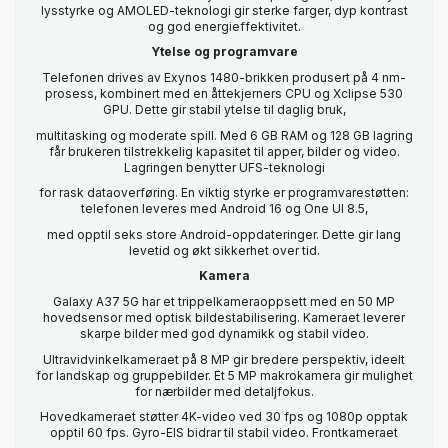
lysstyrke og AMOLED-teknologi gir sterke farger, dyp kontrast
og god energieffektivitet.
Ytelse og programvare
Telefonen drives av Exynos 1480-brikken produsert på 4 nm-
prosess, kombinert med en åttekjerners CPU og Xclipse 530
GPU. Dette gir stabil ytelse til daglig bruk,
multitasking og moderate spill. Med 6 GB RAM og 128 GB lagring
får brukeren tilstrekkelig kapasitet til apper, bilder og video.
Lagringen benytter UFS-teknologi
for rask dataoverføring. En viktig styrke er programvarestøtten:
telefonen leveres med Android 16 og One UI 8.5,
med opptil seks store Android-oppdateringer. Dette gir lang
levetid og økt sikkerhet over tid.
Kamera
Galaxy A37 5G har et trippelkameraoppsett med en 50 MP
hovedsensor med optisk bildestabilisering. Kameraet leverer
skarpe bilder med god dynamikk og stabil video.
Ultravidvinkelkameraet på 8 MP gir bredere perspektiv, ideelt
for landskap og gruppebilder. Et 5 MP makrokamera gir mulighet
for nærbilder med detaljfokus.
Hovedkameraet støtter 4K-video ved 30 fps og 1080p opptak
opptil 60 fps. Gyro-EIS bidrar til stabil video. Frontkameraet