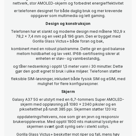
nettverk, stor AMOLED-skjerm og forbedret energieffektivitet
er telefonen designet for både daglig bruk og mer krevende
oppgaver som multimedia og lett gaming.
Design og konstruksjon
Telefonen har et slankt og moderne design med målene 162,9 x
78,2 x 7,4 mm og en vekt på 196 gram. Den er bygget med
Gorilla Glass Victus+ både foran og bak,
kombinert med en robust plastramme. Dette gir en god balanse
mellom holdbarhet og lav vekt. IP68-sertifisering sikrer at
enheten er støv- og vannbestandig,
og tåler nedsenking i opptil 1,5 meter vann i 30 minutter. Dette
gjør den godt egnet til bruk i ulike miljøer. Telefonen støtter
fleksible SIM-løsninger, inkludert både fysisk SIM og eSIM, med
mulighet for flere konfigurasjoner.
Skjerm
Galaxy A37 5G er utstyrt med en 6,7-tommers Super AMOLED-
skjerm med oppløsning på 1080 x 2340 piksler og en
pikseltetthet på rundt 385 ppi. Skjermen støtter 120 Hz
oppdateringsfrekvens, noe som gir en jevn og responsiv
brukeropplevelse. Med opptil 1900 nits maksimal lysstyrke er
skjermen svært godt synlig selv i sterkt sollys.
Gorilla Glass Victus+ beskytter mot riper og fall, mens høy