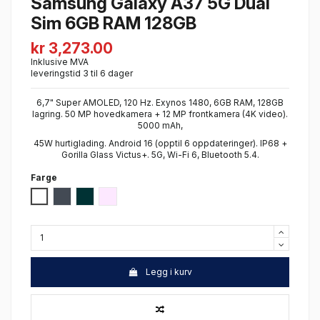
Samsung Galaxy A37 5G Dual
Sim 6GB RAM 128GB
kr 3,273.00
Inklusive MVA
leveringstid 3 til 6 dager
6,7" Super AMOLED, 120 Hz. Exynos 1480, 6GB RAM, 128GB
lagring. 50 MP hovedkamera + 12 MP frontkamera (4K video).
5000 mAh,
45W hurtiglading. Android 16 (opptil 6 oppdateringer). IP68 +
Gorilla Glass Victus+. 5G, Wi-Fi 6, Bluetooth 5.4.
Farge
Hvit
Sort
Grey Green
Lavendel
Legg i kurv