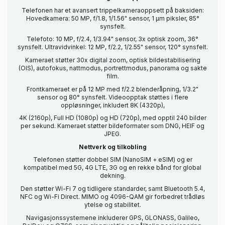
Telefonen har et avansert trippelkameraoppsett på baksiden:
Hovedkamera: 50 MP, f/1.8, 1/1.56" sensor, 1 µm piksler, 85°
synsfelt.
Telefoto: 10 MP, f/2.4, 1/3.94" sensor, 3x optisk zoom, 36°
synsfelt. Ultravidvinkel: 12 MP, f/2.2, 1/2.55" sensor, 120° synsfelt.
Kameraet støtter 30x digital zoom, optisk bildestabilisering
(OIS), autofokus, nattmodus, portrettmodus, panorama og sakte
film.
Frontkameraet er på 12 MP med f/2.2 blenderåpning, 1/3.2"
sensor og 80° synsfelt. Videoopptak støttes i flere
oppløsninger, inkludert 8K (4320p),
4K (2160p), Full HD (1080p) og HD (720p), med opptil 240 bilder
per sekund. Kameraet støtter bildeformater som DNG, HEIF og
JPEG.
Nettverk og tilkobling
Telefonen støtter dobbel SIM (NanoSIM + eSIM) og er
kompatibel med 5G, 4G LTE, 3G og en rekke bånd for global
dekning.
Den støtter Wi-Fi 7 og tidligere standarder, samt Bluetooth 5.4,
NFC og Wi-Fi Direct. MIMO og 4096-QAM gir forbedret trådløs
ytelse og stabilitet.
Navigasjonssystemene inkluderer GPS, GLONASS, Galileo,