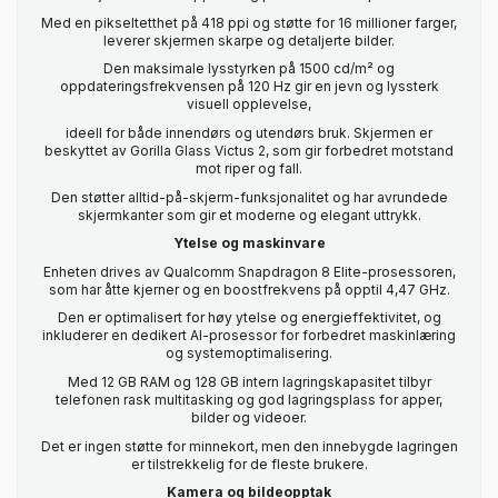
Med en pikseltetthet på 418 ppi og støtte for 16 millioner farger,
leverer skjermen skarpe og detaljerte bilder.
Den maksimale lysstyrken på 1500 cd/m² og
oppdateringsfrekvensen på 120 Hz gir en jevn og lyssterk
visuell opplevelse,
ideell for både innendørs og utendørs bruk. Skjermen er
beskyttet av Gorilla Glass Victus 2, som gir forbedret motstand
mot riper og fall.
Den støtter alltid-på-skjerm-funksjonalitet og har avrundede
skjermkanter som gir et moderne og elegant uttrykk.
Ytelse og maskinvare
Enheten drives av Qualcomm Snapdragon 8 Elite-prosessoren,
som har åtte kjerner og en boostfrekvens på opptil 4,47 GHz.
Den er optimalisert for høy ytelse og energieffektivitet, og
inkluderer en dedikert AI-prosessor for forbedret maskinlæring
og systemoptimalisering.
Med 12 GB RAM og 128 GB intern lagringskapasitet tilbyr
telefonen rask multitasking og god lagringsplass for apper,
bilder og videoer.
Det er ingen støtte for minnekort, men den innebygde lagringen
er tilstrekkelig for de fleste brukere.
Kamera og bildeopptak