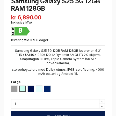
Samsung Galaxy S25 5G 12GB
RAM 128GB
kr 6,890.00
Inklusive MVA
B
leveringstid 3 til 6 dager
Samsung Galaxy S25 5G 12GB RAM 128GB leverer en 6,2"
FHD+ (2340x1080) 120Hz Dynamic AMOLED 2X-skjerm,
Snapdragon 8 Elite, Triple Camera System (50 MP
hovedkamera),
stereohøyttalere med Dolby Atmos, IP68-sertifisering, 4000
mAh batteri og Android 15.
Farge
Silver Shadow
Mint
Navy
Isblå
Blue Black