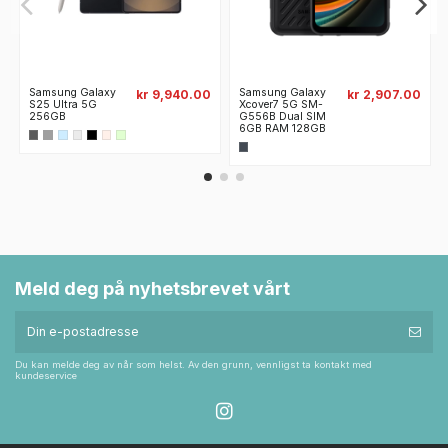
Samsung Galaxy
Samsung Galaxy
kr 9,940.00
kr 2,907.00
S25 Ultra 5G
Xcover7 5G SM-
256GB
G556B Dual SIM
6GB RAM 128GB
Meld deg på nyhetsbrevet vårt
Du kan melde deg av når som helst. Av den grunn, vennligst ta kontakt med
kundeservice