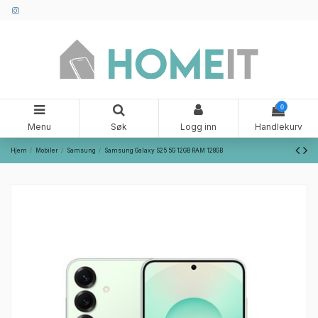
0
Menu
Søk
Logg inn
Handlekurv
Hjem
Mobiler
Samsung
Samsung Galaxy S25 5G 12GB RAM 128GB