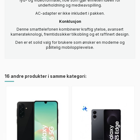
lyd- og videoformater, noe som gjør enheten ideell for
underholdning og medieavspilling.
AC-adapter er ikke inkludert i pakken.
Konklusjon
Denne smarttelefonen kombinerer kraftig ytelse, avansert
kamerateknologi, fremtidssikker tilkobling og et raffinert design.
Den er et solid valg for brukere som ønsker en moderne og
pålitelig mobilopplevelse.
16 andre produkter i samme kategori: