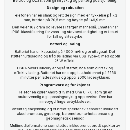
BeiDou og QZSS, som gir nøyaktig og pålitelig posisjonering.
Design og robusthet
Telefonen har en slank og lett design med en tykkelse på 7,2
mm, bredde på 70,5 mm og høyde på 146,9 mm.
Den veier 162 gram og leveres i fargen marineblå. Enheten har
IP68-klassifisering for vann- og støvbestandighet og er testet
for fall og slitestyrke.
Batteri og lading
Batteriet har en kapasitet på 4000 mAh og er uttagbart. Det
støtter hurtiglading og trådløs lading via USB Type-C med opptil
25 W effekt.
USB Power Delivery er også støttet, noe som gir rask og
effektiv lading. Batteriet har en oppgitt utholdenhet på 2236
minutter per ladesyklus og opptil 2000 ladesykluser.
Programvare og funksjoner
Telefonen kjører Android 15 med One UI 7.0, som gir en
brukervennlig og tilpasningsdyktig opplevelse. Den har
innebygd fingeravtrykksleser,
ansiktsgjenkjenning og et bredt spekter av sensorer, inkludert
akselerometer, gyroskop, barometer, nærhetssensor og
geomagnetisk sensor.
Multimedieformatene som støttes inkluderer et bredt spekter av