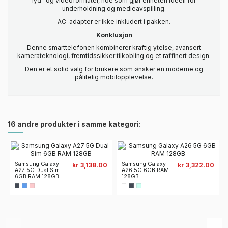
lyd- og videoformater, noe som gjør enheten ideell for
underholdning og medieavspilling.
AC-adapter er ikke inkludert i pakken.
Konklusjon
Denne smarttelefonen kombinerer kraftig ytelse, avansert
kamerateknologi, fremtidssikker tilkobling og et raffinert design.
Den er et solid valg for brukere som ønsker en moderne og
pålitelig mobilopplevelse.
16 andre produkter i samme kategori:
Samsung Galaxy
Samsung Galaxy
kr 3,138.00
kr 3,322.00
A27 5G Dual Sim
A26 5G 6GB RAM
6GB RAM 128GB
128GB