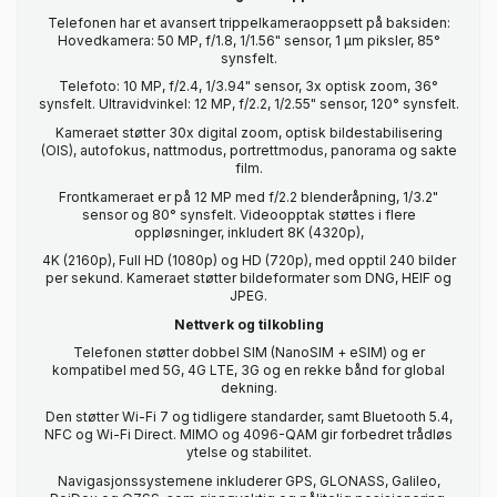
Telefonen har et avansert trippelkameraoppsett på baksiden:
Hovedkamera: 50 MP, f/1.8, 1/1.56" sensor, 1 µm piksler, 85°
synsfelt.
Telefoto: 10 MP, f/2.4, 1/3.94" sensor, 3x optisk zoom, 36°
synsfelt. Ultravidvinkel: 12 MP, f/2.2, 1/2.55" sensor, 120° synsfelt.
Kameraet støtter 30x digital zoom, optisk bildestabilisering
(OIS), autofokus, nattmodus, portrettmodus, panorama og sakte
film.
Frontkameraet er på 12 MP med f/2.2 blenderåpning, 1/3.2"
sensor og 80° synsfelt. Videoopptak støttes i flere
oppløsninger, inkludert 8K (4320p),
4K (2160p), Full HD (1080p) og HD (720p), med opptil 240 bilder
per sekund. Kameraet støtter bildeformater som DNG, HEIF og
JPEG.
Nettverk og tilkobling
Telefonen støtter dobbel SIM (NanoSIM + eSIM) og er
kompatibel med 5G, 4G LTE, 3G og en rekke bånd for global
dekning.
Den støtter Wi-Fi 7 og tidligere standarder, samt Bluetooth 5.4,
NFC og Wi-Fi Direct. MIMO og 4096-QAM gir forbedret trådløs
ytelse og stabilitet.
Navigasjonssystemene inkluderer GPS, GLONASS, Galileo,