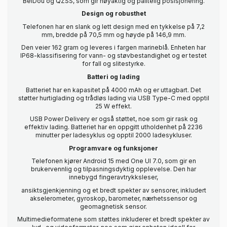
BeiDou og QZSS, som gir nøyaktig og pålitelig posisjonering.
Design og robusthet
Telefonen har en slank og lett design med en tykkelse på 7,2
mm, bredde på 70,5 mm og høyde på 146,9 mm.
Den veier 162 gram og leveres i fargen marineblå. Enheten har
IP68-klassifisering for vann- og støvbestandighet og er testet
for fall og slitestyrke.
Batteri og lading
Batteriet har en kapasitet på 4000 mAh og er uttagbart. Det
støtter hurtiglading og trådløs lading via USB Type-C med opptil
25 W effekt.
USB Power Delivery er også støttet, noe som gir rask og
effektiv lading. Batteriet har en oppgitt utholdenhet på 2236
minutter per ladesyklus og opptil 2000 ladesykluser.
Programvare og funksjoner
Telefonen kjører Android 15 med One UI 7.0, som gir en
brukervennlig og tilpasningsdyktig opplevelse. Den har
innebygd fingeravtrykksleser,
ansiktsgjenkjenning og et bredt spekter av sensorer, inkludert
akselerometer, gyroskop, barometer, nærhetssensor og
geomagnetisk sensor.
Multimedieformatene som støttes inkluderer et bredt spekter av