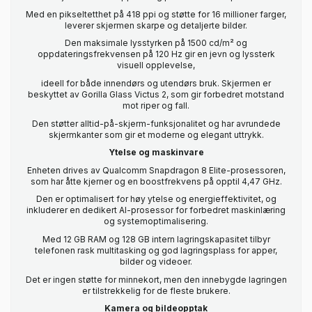
Med en pikseltetthet på 418 ppi og støtte for 16 millioner farger,
leverer skjermen skarpe og detaljerte bilder.
Den maksimale lysstyrken på 1500 cd/m² og
oppdateringsfrekvensen på 120 Hz gir en jevn og lyssterk
visuell opplevelse,
ideell for både innendørs og utendørs bruk. Skjermen er
beskyttet av Gorilla Glass Victus 2, som gir forbedret motstand
mot riper og fall.
Den støtter alltid-på-skjerm-funksjonalitet og har avrundede
skjermkanter som gir et moderne og elegant uttrykk.
Ytelse og maskinvare
Enheten drives av Qualcomm Snapdragon 8 Elite-prosessoren,
som har åtte kjerner og en boostfrekvens på opptil 4,47 GHz.
Den er optimalisert for høy ytelse og energieffektivitet, og
inkluderer en dedikert AI-prosessor for forbedret maskinlæring
og systemoptimalisering.
Med 12 GB RAM og 128 GB intern lagringskapasitet tilbyr
telefonen rask multitasking og god lagringsplass for apper,
bilder og videoer.
Det er ingen støtte for minnekort, men den innebygde lagringen
er tilstrekkelig for de fleste brukere.
Kamera og bildeopptak