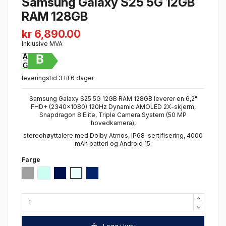
Samsung Galaxy S25 5G 12GB
RAM 128GB
kr 6,890.00
Inklusive MVA
B
leveringstid 3 til 6 dager
Samsung Galaxy S25 5G 12GB RAM 128GB leverer en 6,2"
FHD+ (2340x1080) 120Hz Dynamic AMOLED 2X-skjerm,
Snapdragon 8 Elite, Triple Camera System (50 MP
hovedkamera),
stereohøyttalere med Dolby Atmos, IP68-sertifisering, 4000
mAh batteri og Android 15.
Farge
Silver Shadow
Mint
Navy
Isblå
Blue Black