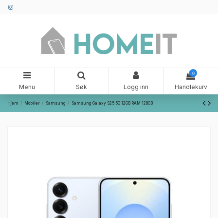
0
Menu
Søk
Logg inn
Handlekurv
Hjem
Mobiler
Samsung
Samsung Galaxy S25 5G 12GB RAM 128GB