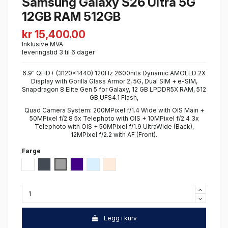
Samsung Galaxy S26 Ultra 5G
12GB RAM 512GB
kr 15,400.00
Inklusive MVA
leveringstid 3 til 6 dager
6.9" QHD+ (3120x1440) 120Hz 2600nits Dynamic AMOLED 2X
Display with Gorilla Glass Armor 2, 5G, Dual SIM + e-SIM,
Snapdragon 8 Elite Gen 5 for Galaxy, 12 GB LPDDR5X RAM, 512
GB UFS4.1 Flash,
Quad Camera System: 200MPixel f/1.4 Wide with OIS Main +
50MPixel f/2.8 5x Telephoto with OIS + 10MPixel f/2.4 3x
Telephoto with OIS + 50MPixel f/1.9 UltraWide (Back),
12MPixel f/2.2 with AF (Front).
Farge
Hvit
Sort
Silver Shadow
Cobald Violet
Sky Blue
Pink Gold
Legg i kurv