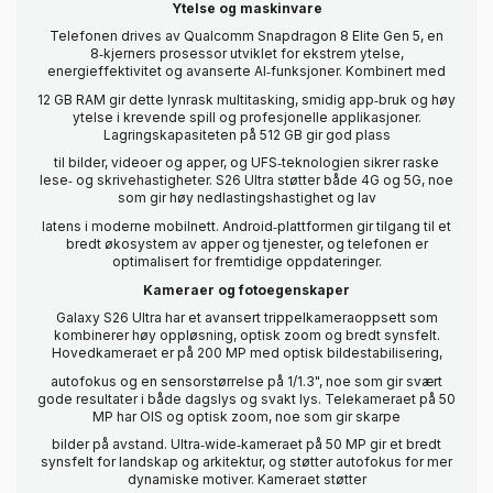
Ytelse og maskinvare
Telefonen drives av Qualcomm Snapdragon 8 Elite Gen 5, en
8‑kjerners prosessor utviklet for ekstrem ytelse,
energieffektivitet og avanserte AI‑funksjoner. Kombinert med
12 GB RAM gir dette lynrask multitasking, smidig app‑bruk og høy
ytelse i krevende spill og profesjonelle applikasjoner.
Lagringskapasiteten på 512 GB gir god plass
til bilder, videoer og apper, og UFS‑teknologien sikrer raske
lese‑ og skrivehastigheter. S26 Ultra støtter både 4G og 5G, noe
som gir høy nedlastingshastighet og lav
latens i moderne mobilnett. Android‑plattformen gir tilgang til et
bredt økosystem av apper og tjenester, og telefonen er
optimalisert for fremtidige oppdateringer.
Kameraer og fotoegenskaper
Galaxy S26 Ultra har et avansert trippelkameraoppsett som
kombinerer høy oppløsning, optisk zoom og bredt synsfelt.
Hovedkameraet er på 200 MP med optisk bildestabilisering,
autofokus og en sensorstørrelse på 1/1.3", noe som gir svært
gode resultater i både dagslys og svakt lys. Telekameraet på 50
MP har OIS og optisk zoom, noe som gir skarpe
bilder på avstand. Ultra‑wide‑kameraet på 50 MP gir et bredt
synsfelt for landskap og arkitektur, og støtter autofokus for mer
dynamiske motiver. Kameraet støtter