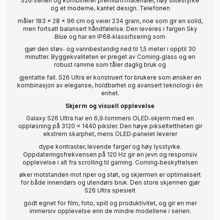
S26‑serien og kombinerer premium‑materialer, høy slitestyrke
og et moderne, kantet design. Telefonen
måler 183 x 28 x 96 cm og veier 234 gram, noe som gir en solid,
men fortsatt balansert håndfølelse. Den leveres i fargen Sky
Blue og har en IP68‑klassifisering som
gjør den støv‑ og vannbestandig ned til 1,5 meter i opptil 30
minutter. Byggekvaliteten er preget av Corning‑glass og en
robust ramme som tåler daglig bruk og
gjentatte fall. S26 Ultra er konstruert for brukere som ønsker en
kombinasjon av eleganse, holdbarhet og avansert teknologi i én
enhet.
Skjerm og visuell opplevelse
Galaxy S26 Ultra har en 6,9‑tommers OLED‑skjerm med en
oppløsning på 3120 x 1440 piksler. Den høye pikseltettheten gir
ekstrem skarphet, mens OLED‑panelet leverer
dype kontraster, levende farger og høy lysstyrke.
Oppdateringsfrekvensen på 120 Hz gir en jevn og responsiv
opplevelse i alt fra scrolling til gaming. Corning‑beskyttelsen
øker motstanden mot riper og støt, og skjermen er optimalisert
for både innendørs og utendørs bruk. Den store skjermen gjør
S26 Ultra spesielt
godt egnet for film, foto, spill og produktivitet, og gir en mer
immersiv opplevelse enn de mindre modellene i serien.