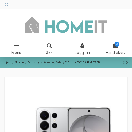
0
Menu
Søk
Logg inn
Handlekurv
Hjem
Mobiler
Samsung
Samsung Galaxy S26 Ultra 5G 12GB RAM 512GB