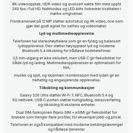
8K‑videoopptak, HDR‑video og avansert sakte film med opptil
240 fps i Full HD. Nattmodus og LED‑blits forbedrer kvaliteten i
mørke omgivelser.
Frontkameraet på 12 MP støtter autofokus og 4K‑video, noe som
gjør det godt egnet for selfies og videomøter.
Lyd og multimedieopplevelse
Telefonen har stereohøyttalere som gir en fyldig og balansert
lydopplevelse. Den støtter høyoppløst lyd og moderne
Bluetooth 5.4‑tilkobling for trådløse hodetelefoner.
3,5 mm‑utgang er ikke inkludert, men USB‑C gir fleksibilitet for
både lyd og lading. Multimedieopplevelsen er optimalisert for
film,
musikk og spill, og skjermen i kombinasjon med lyden gir en
helhetlig og engasjerende opplevelse.
Tilkobling og kommunikasjon
Galaxy S26 Ultra støtter Wi‑Fi 7, NFC, Bluetooth 5.4 og
5G‑nettverk. USB‑C‑porten støtter hurtiglading, dataoverføring
og tilkobling til eksterne enheter.
Dual SIM‑funksjonen (Nano‑SIM + eSIM) gir fleksibilitet for
brukere som trenger flere profiler, for eksempel jobb og privat.
Telefonen er også kompatibel med moderne betalingsløsninger
og trådløse tjenester.