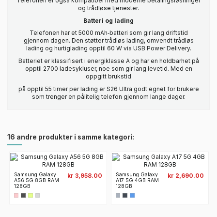
Telefonen er også kompatibel med moderne betalingsløsninger
og trådløse tjenester.
Batteri og lading
Telefonen har et 5000 mAh‑batteri som gir lang driftstid
gjennom dagen. Den støtter trådløs lading, omvendt trådløs
lading og hurtiglading opptil 60 W via USB Power Delivery.
Batteriet er klassifisert i energiklasse A og har en holdbarhet på
opptil 2700 ladesykluser, noe som gir lang levetid. Med en
oppgitt brukstid
på opptil 55 timer per lading er S26 Ultra godt egnet for brukere
som trenger en pålitelig telefon gjennom lange dager.
16 andre produkter i samme kategori:
Samsung Galaxy
Samsung Galaxy
kr 3,958.00
kr 2,690.00
A56 5G 8GB RAM
A17 5G 4GB RAM
128GB
128GB