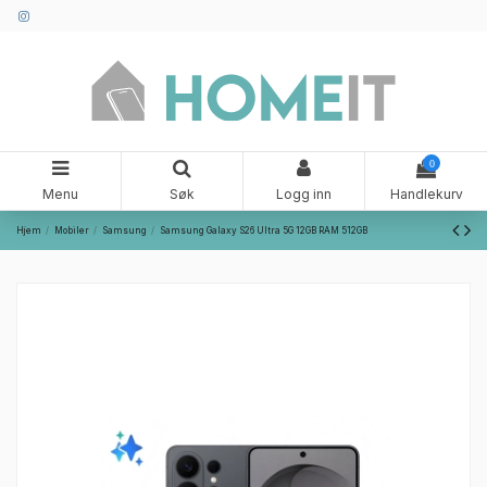
0
Menu
Søk
Logg inn
Handlekurv
Hjem
Mobiler
Samsung
Samsung Galaxy S26 Ultra 5G 12GB RAM 512GB