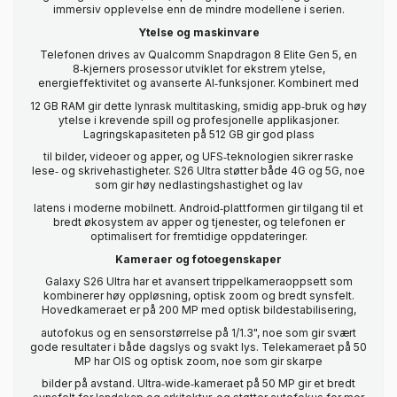
immersiv opplevelse enn de mindre modellene i serien.
Ytelse og maskinvare
Telefonen drives av Qualcomm Snapdragon 8 Elite Gen 5, en
8‑kjerners prosessor utviklet for ekstrem ytelse,
energieffektivitet og avanserte AI‑funksjoner. Kombinert med
12 GB RAM gir dette lynrask multitasking, smidig app‑bruk og høy
ytelse i krevende spill og profesjonelle applikasjoner.
Lagringskapasiteten på 512 GB gir god plass
til bilder, videoer og apper, og UFS‑teknologien sikrer raske
lese‑ og skrivehastigheter. S26 Ultra støtter både 4G og 5G, noe
som gir høy nedlastingshastighet og lav
latens i moderne mobilnett. Android‑plattformen gir tilgang til et
bredt økosystem av apper og tjenester, og telefonen er
optimalisert for fremtidige oppdateringer.
Kameraer og fotoegenskaper
Galaxy S26 Ultra har et avansert trippelkameraoppsett som
kombinerer høy oppløsning, optisk zoom og bredt synsfelt.
Hovedkameraet er på 200 MP med optisk bildestabilisering,
autofokus og en sensorstørrelse på 1/1.3", noe som gir svært
gode resultater i både dagslys og svakt lys. Telekameraet på 50
MP har OIS og optisk zoom, noe som gir skarpe
bilder på avstand. Ultra‑wide‑kameraet på 50 MP gir et bredt