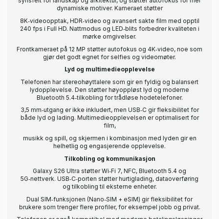
synsfelt for landskap og arkitektur, og støtter autofokus for mer
dynamiske motiver. Kameraet støtter
8K‑videoopptak, HDR‑video og avansert sakte film med opptil
240 fps i Full HD. Nattmodus og LED‑blits forbedrer kvaliteten i
mørke omgivelser.
Frontkameraet på 12 MP støtter autofokus og 4K‑video, noe som
gjør det godt egnet for selfies og videomøter.
Lyd og multimedieopplevelse
Telefonen har stereohøyttalere som gir en fyldig og balansert
lydopplevelse. Den støtter høyoppløst lyd og moderne
Bluetooth 5.4‑tilkobling for trådløse hodetelefoner.
3,5 mm‑utgang er ikke inkludert, men USB‑C gir fleksibilitet for
både lyd og lading. Multimedieopplevelsen er optimalisert for
film,
musikk og spill, og skjermen i kombinasjon med lyden gir en
helhetlig og engasjerende opplevelse.
Tilkobling og kommunikasjon
Galaxy S26 Ultra støtter Wi‑Fi 7, NFC, Bluetooth 5.4 og
5G‑nettverk. USB‑C‑porten støtter hurtiglading, dataoverføring
og tilkobling til eksterne enheter.
Dual SIM‑funksjonen (Nano‑SIM + eSIM) gir fleksibilitet for
brukere som trenger flere profiler, for eksempel jobb og privat.