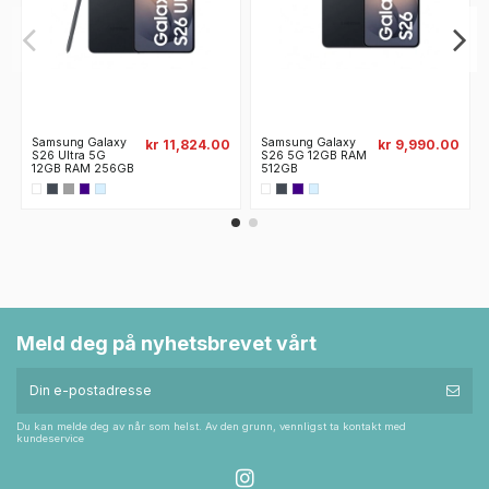
Samsung Galaxy
Samsung Galaxy
kr 11,824.00
kr 9,990.00
S26 Ultra 5G
S26 5G 12GB RAM
12GB RAM 256GB
512GB
Meld deg på nyhetsbrevet vårt
Du kan melde deg av når som helst. Av den grunn, vennligst ta kontakt med
kundeservice