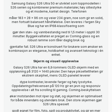
Samsung Galaxy S26 Ultra 5G er utviklet som toppmodellen i
S26‑serien og kombinerer premium‑materialer, høy slitestyrke
og et moderne, kantet design. Telefonen
måler 183 x 28 x 96 cm og veier 234 gram, noe som gir en solid,
men fortsatt balansert håndfølelse. Den leveres i fargen Sky
Blue og har en IP68‑klassifisering som
gjør den støv‑ og vannbestandig ned til 1,5 meter i opptil 30
minutter. Byggekvaliteten er preget av Corning‑glass og en
robust ramme som tåler daglig bruk og
gjentatte fall. S26 Ultra er konstruert for brukere som ønsker en
kombinasjon av eleganse, holdbarhet og avansert teknologi i én
enhet.
Skjerm og visuell opplevelse
Galaxy S26 Ultra har en 6,9‑tommers OLED‑skjerm med en
oppløsning på 3120 x 1440 piksler. Den høye pikseltettheten gir
ekstrem skarphet, mens OLED‑panelet leverer
dype kontraster, levende farger og høy lysstyrke.
Oppdateringsfrekvensen på 120 Hz gir en jevn og responsiv
opplevelse i alt fra scrolling til gaming. Corning‑beskyttelsen
øker motstanden mot riper og støt, og skjermen er optimalisert
for både innendørs og utendørs bruk. Den store skjermen gjør
S26 Ultra spesielt
godt egnet for film, foto, spill og produktivitet, og gir en mer