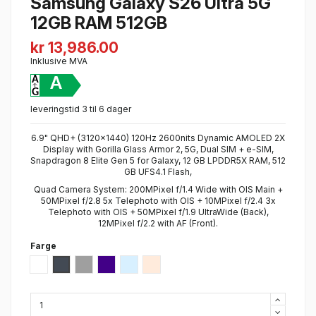
Samsung Galaxy S26 Ultra 5G
12GB RAM 512GB
kr 13,986.00
Inklusive MVA
A
leveringstid 3 til 6 dager
6.9" QHD+ (3120x1440) 120Hz 2600nits Dynamic AMOLED 2X
Display with Gorilla Glass Armor 2, 5G, Dual SIM + e-SIM,
Snapdragon 8 Elite Gen 5 for Galaxy, 12 GB LPDDR5X RAM, 512
GB UFS4.1 Flash,
Quad Camera System: 200MPixel f/1.4 Wide with OIS Main +
50MPixel f/2.8 5x Telephoto with OIS + 10MPixel f/2.4 3x
Telephoto with OIS + 50MPixel f/1.9 UltraWide (Back),
12MPixel f/2.2 with AF (Front).
Farge
Hvit
Sort
Silver Shadow
Cobald Violet
Sky Blue
Pink Gold