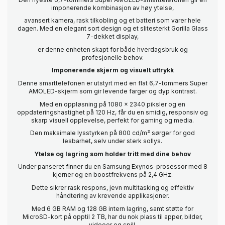
imponerende kombinasjon av høy ytelse,
avansert kamera, rask tilkobling og et batteri som varer hele
dagen. Med en elegant sort design og et slitesterkt Gorilla Glass
7-dekket display,
er denne enheten skapt for både hverdagsbruk og
profesjonelle behov.
Imponerende skjerm og visuelt uttrykk
Denne smarttelefonen er utstyrt med en flat 6,7-tommers Super
AMOLED-skjerm som gir levende farger og dyp kontrast.
Med en oppløsning på 1080 x 2340 piksler og en
oppdateringshastighet på 120 Hz, får du en smidig, responsiv og
skarp visuell opplevelse, perfekt for gaming og media.
Den maksimale lysstyrken på 800 cd/m² sørger for god
lesbarhet, selv under sterk sollys.
Ytelse og lagring som holder tritt med dine behov
Under panseret finner du en Samsung Exynos-prosessor med 8
kjerner og en boostfrekvens på 2,4 GHz.
Dette sikrer rask respons, jevn multitasking og effektiv
håndtering av krevende applikasjoner.
Med 6 GB RAM og 128 GB intern lagring, samt støtte for
MicroSD-kort på opptil 2 TB, har du nok plass til apper, bilder,
videoer og spill.