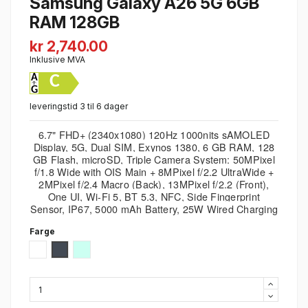
Samsung Galaxy A26 5G 6GB
RAM 128GB
kr 2,740.00
Inklusive MVA
C
leveringstid 3 til 6 dager
6.7" FHD+ (2340x1080) 120Hz 1000nits sAMOLED
Display, 5G, Dual SIM, Exynos 1380, 6 GB RAM, 128
GB Flash, microSD, Triple Camera System: 50MPixel
f/1.8 Wide with OIS Main + 8MPixel f/2.2 UltraWide +
2MPixel f/2.4 Macro (Back), 13MPixel f/2.2 (Front),
One UI, Wi-Fi 5, BT 5.3, NFC, Side Fingerprint
Sensor, IP67, 5000 mAh Battery, 25W Wired Charging
Farge
Hvit
Sort
Mint