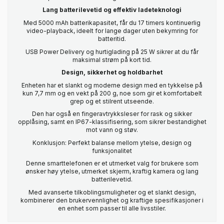
Lang batterilevetid og effektiv ladeteknologi
Med 5000 mAh batterikapasitet, får du 17 timers kontinuerlig
video-playback, ideelt for lange dager uten bekymring for
batteritid.
USB Power Delivery og hurtiglading på 25 W sikrer at du får
maksimal strøm på kort tid.
Design, sikkerhet og holdbarhet
Enheten har et slankt og moderne design med en tykkelse på
kun 7,7 mm og en vekt på 200 g, noe som gir et komfortabelt
grep og et stilrent utseende.
Den har også en fingeravtrykksleser for rask og sikker
opplåsing, samt en IP67-klassifisering, som sikrer bestandighet
mot vann og støv.
Konklusjon: Perfekt balanse mellom ytelse, design og
funksjonalitet
Denne smarttelefonen er et utmerket valg for brukere som
ønsker høy ytelse, utmerket skjerm, kraftig kamera og lang
batterilevetid.
Med avanserte tilkoblingsmuligheter og et slankt design,
kombinerer den brukervennlighet og kraftige spesifikasjoner i
en enhet som passer til alle livsstiler.