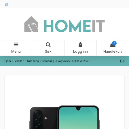
0
Menu
Søk
Logg inn
Handlekurv
Hjem
Mobiler
Samsung
Samsung Galaxy A26 5G 6GB RAM 128GB