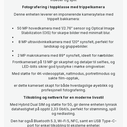
Fotografering i toppklasse med trippelkamera
Denne enheten leverer en imponerende kameraytelse med
trippelt bakkamera:
50 MP hovedkamera med 1/2.76" sensor og Optical Image
Stabilization (OIS) for skarpe bilder med minimalt blur.
8 MP ultravidvinkelkamera med 120° synsfelt, perfekt for
landskap og gruppebilder.
2 MP makrokamera med 89° synsfelt, ideelt for nærbilder.
Frontkameraet på 13 MP gir skarphet og detaljer til selfies, og
LED-blits sikrer god lysstyrke i mørke omgivelser.
Med støtte for 4K-videoopptak, nattmodus, portrettmodus og
sakte film-opptak,
er dette kameraet skapt for både hverdagslige øyeblikk og
profesjonell fotografering.
Tilkobling og nettverk for en moderne livsstil
Med Hybrid Dual SIM og støtte for 5G, gir denne enheten lynrask
datahastighet på opptil 2,33 Gbit/s, perfekt for strømming, spill
og nedlasting.
Den har også Bluetooth 5.3, Wi-Fi 5, NFC, samt en USB Type-C-
port for enkel tilkobling til eksterne enheter.