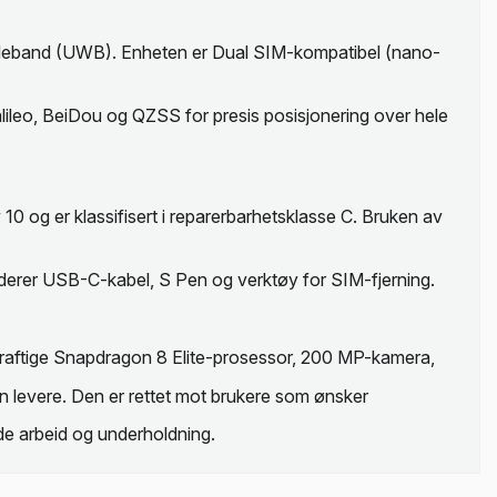
Wideband (UWB). Enheten er Dual SIM-kompatibel (nano-
ileo, BeiDou og QZSS for presis posisjonering over hele
0 og er klassifisert i reparerbarhetsklasse C. Bruken av
luderer USB-C-kabel, S Pen og verktøy for SIM-fjerning.
 kraftige Snapdragon 8 Elite-prosessor, 200 MP-kamera,
n levere. Den er rettet mot brukere som ønsker
åde arbeid og underholdning.