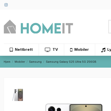
Nettbrett
TV
Mobiler
L
Hjem
Mobiler
Samsung
Samsung Galaxy S25 Ultra 5G 256GB