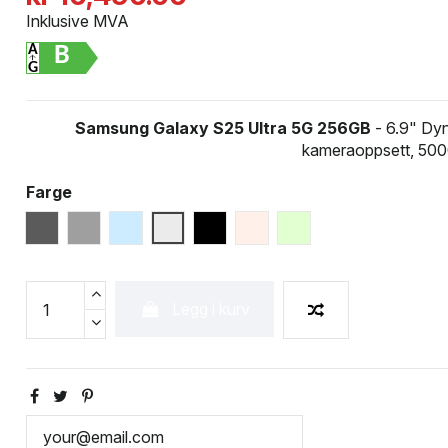
Inklusive MVA
B
Samsung Galaxy S25 Ultra 5G 256GB
- 6.9" Dy
kameraoppsett, 500
Farge
Titanium Black
Titanium Grey
Silver Blue
White Silver
Titanium Jetblack
Titanium Pink Gold
Titanium Jade Green
Legg i kurv