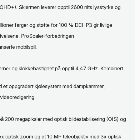
D+). Skjermen leverer opptil 2600 nits lysstyrke og
oner farger og støtte for 100 % DCI-P3 gir livlige
givelsene. ProScaler-forbedringen
anserte mobilspill.
erner og klokkehastighet på opptil 4,47 GHz. Kombinert
 med et oppgradert kjølesystem med dampkammer,
 videoredigering.
å 200 megapiksler med optisk bildestabilisering (OIS) og
d 5x optisk zoom og et 10 MP teleobjektiv med 3x optisk