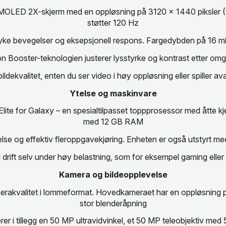
OLED 2X-skjerm med en oppløsning på 3120 × 1440 piksler (QH
støtter 120 Hz
ke bevegelser og eksepsjonell respons. Fargedybden på 16 milli
on Booster-teknologien justerer lysstyrke og kontrast etter om
 bildekvalitet, enten du ser video i høy oppløsning eller spiller av
Ytelse og maskinvare
te for Galaxy – en spesialtilpasset toppprosessor med åtte kj
med 12 GB RAM
ytelse og effektiv fleroppgavekjøring. Enheten er også utstyrt
l drift selv under høy belastning, som for eksempel gaming eller
Kamera og bildeopplevelse
kamerakvalitet i lommeformat. Hovedkameraet har en oppløsning p
stor blenderåpning
erer i tillegg en 50 MP ultravidvinkel, et 50 MP teleobjektiv me