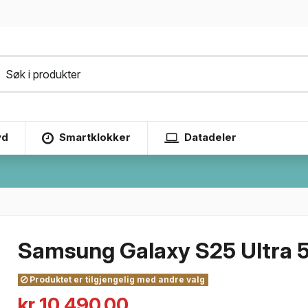
yd
Smartklokker
Datadeler
Samsung Galaxy S25 Ultra
Produktet er tilgjengelig med andre valg
kr 10,490.00