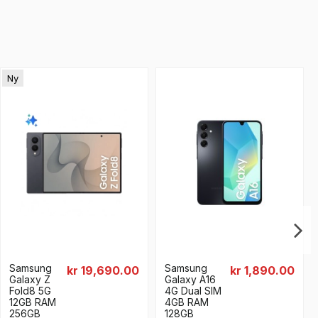
Ny
Samsung
Samsung
kr 19,690.00
kr 1,890.00
Galaxy Z
Galaxy A16
Fold8 5G
4G Dual SIM
12GB RAM
4GB RAM
256GB
128GB