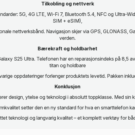
Tilkobling og nettverk
andarder: 5G, 4G LTE, Wi-Fi 7, Bluetooth 5.4, NFC og Ultra-
SIM + eSIM),
gionale nettverksbånd. Navigasjon skjer via GPS, GLONASS, Gal
verden.
Bærekraft og holdbarhet
laxy S25 Ultra. Telefonen har en reparasjonsindeks på 8,5 av 1
titan og holdbare
gvarige oppdateringer forlenger produktets levetid. Pakken ink
Konklusjon
er design, ytelse og teknologi i absolutt toppklasse. Med sin
kvalitet setter den en ny standard for hva en smarttelefon ka
ttet teknologi og langvarig kvalitet – et komplett verktøy for b