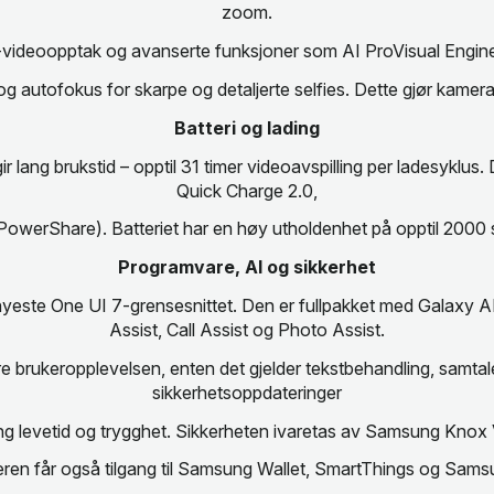
zoom.
videoopptak og avanserte funksjoner som AI ProVisual Engine, 
 autofokus for skarpe og detaljerte selfies. Dette gjør kamera
Batteri og lading
r lang brukstid – opptil 31 timer videoavspilling per ladesyklu
Quick Charge 2.0,
PowerShare). Batteriet har en høy utholdenhet på opptil 2000 s
Programvare, AI og sikkerhet
este One UI 7-grensesnittet. Den er fullpakket med Galaxy AI
Assist, Call Assist og Photo Assist.
dre brukeropplevelsen, enten det gjelder tekstbehandling, samta
sikkerhetsoppdateringer
g levetid og trygghet. Sikkerheten ivaretas av Samsung Knox V
eren får også tilgang til Samsung Wallet, SmartThings og Samsu