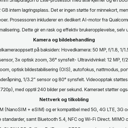
 intern lagringsplass. Det er ingen støtte for minnekort, men d
ideoer. Prosessoren inkluderer en dedikert AI-motor fra Qualcom
lisering. Dette gir en rask og effektiv brukeropplevelse, selv u
Kamera og bildebehandling
elkameraoppsett på baksiden: Hovedkamera: 50 MP, f/1.8, 1/1.56
sensor, 3x optisk zoom, 36° synsfelt- Ultravidvinkel: 12 MP, f/2.
zoom, optisk bildestabilisering (OIS), autofokus, nattmodus, po
eråpning, 1/3.2" sensor og 80° synsfelt. Videoopptak støttes i
(720p), med opptil 240 bilder per sekund. Kameraet støtter o
Nettverk og tilkobling
SIM (NanoSIM + eSIM) og er kompatibel med 5G, 4G LTE, 3G og 
ere standarder, samt Bluetooth 5.4, NFC og Wi-Fi Direct. MIMO 