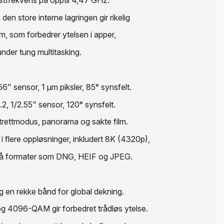
en store interne lagringen gir rikelig
m, som forbedrer ytelsen i apper,
nder tung multitasking.
" sensor, 1 µm piksler, 85° synsfelt.
2, 1/2.55" sensor, 120° synsfelt.
rtrettmodus, panorama og sakte film.
 flere oppløsninger, inkludert 8K (4320p),
gså formater som DNG, HEIF og JPEG.
en rekke bånd for global dekning.
og 4096-QAM gir forbedret trådløs ytelse.