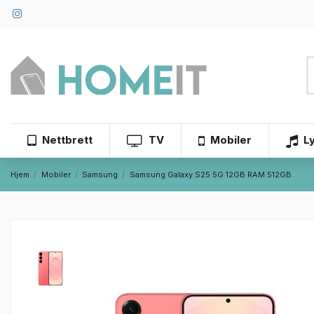
Nettbrett
TV
Mobiler
L
Hjem
Mobiler
Samsung
Samsung Galaxy S25 5G 12GB RAM 512GB