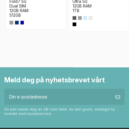
Fold7 5G
Ultra 5G
Dual SIM
12GB RAM
12GB RAM
1TB
512GB
Meld deg på nyhetsbrevet vårt
Du kan melde deg av når som helst. Av den grunn, vennligst ta
kontakt med kundeservice