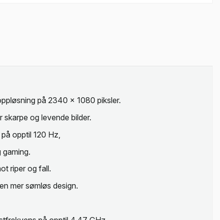
pløsning på 2340 x 1080 piksler.
ir skarpe og levende bilder.
på opptil 120 Hz,
g gaming.
 riper og fall.
 en mer sømløs design.
tfrekvens på opptil 4,47 GHz.