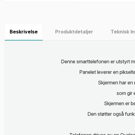
Beskrivelse
Produktdetaljer
Teknisk I
Denne smarttelefonen er utstyrt
Panelet leverer en pikselte
Skjermen har en 
som gir 
Skjermen er be
Den støtter også funk
Telefonen drives av en Qualc