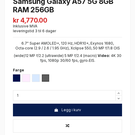
Samsung Galaxy A57 5G 8GB
RAM 256GB
kr 4,770.00
Inklusive MVA
leveringstid 3 til 6 dager
6.7" Super AMOLED+, 120 Hz, HDR10+, Exynos 1680,
Octa‑core (2.9 / 2.6 / 1.95 GHz), Xclipse 550, 50 MP f/1.8 OIS
(wide)12 MP f/2.2 (ultrawide) 5 MP f/2.4 (macro)
Video:
4K 30
fps, 1080p 30/60 fps, gyro‑EIS.
Farge
Navy
Lilac
Icyblue
Grey
Legg i kurv