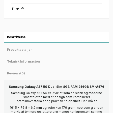
Beskrivelse
Produktdetaljer
Teknisk Informasjon
Reviews
(0)
Samsung Galaxy A57 5G Dual Sim 8GB RAM 256GB SM-A576
Samsung Galaxy A57 5G er utviklet som en slank og moderne
smarttelefon med et design som kombinerer
premium‑materialer og praktisk holdbarhet. Den måler
161,5 x 76,8 x 6,9 mm og veier kun 179 gram, noe som gjør den
merkbart tynnere og lettere enn mange konkurrenter i samme