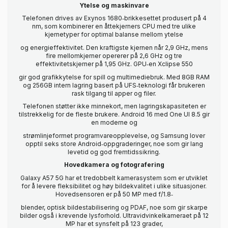
Ytelse og maskinvare
Telefonen drives av Exynos 1680‑brikkesettet produsert på 4
nm, som kombinerer en åttekjerners CPU med tre ulike
kjernetyper for optimal balanse mellom ytelse
og energieffektivitet. Den kraftigste kjernen når 2,9 GHz, mens
fire mellomkjerner opererer på 2,6 GHz og tre
effektivitetskjerner på 1,95 GHz. GPU‑en Xclipse 550
gir god grafikkytelse for spill og multimediebruk. Med 8GB RAM
og 256GB intern lagring basert på UFS‑teknologi får brukeren
rask tilgang til apper og filer.
Telefonen støtter ikke minnekort, men lagringskapasiteten er
tilstrekkelig for de fleste brukere. Android 16 med One UI 8.5 gir
en moderne og
strømlinjeformet programvareopplevelse, og Samsung lover
opptil seks store Android‑oppgraderinger, noe som gir lang
levetid og god fremtidssikring.
Hovedkamera og fotografering
Galaxy A57 5G har et tredobbelt kamerasystem som er utviklet
for å levere fleksibilitet og høy bildekvalitet i ulike situasjoner.
Hovedsensoren er på 50 MP med f/1.8‑
blender, optisk bildestabilisering og PDAF, noe som gir skarpe
bilder også i krevende lysforhold. Ultravidvinkelkameraet på 12
MP har et synsfelt på 123 grader,