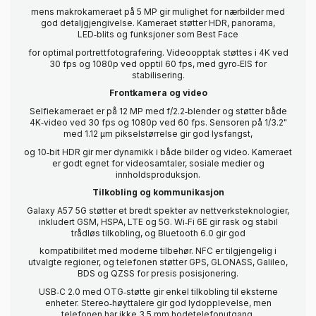
mens makrokameraet på 5 MP gir mulighet for nærbilder med
god detaljgjengivelse. Kameraet støtter HDR, panorama,
LED‑blits og funksjoner som Best Face
for optimal portrettfotografering. Videoopptak støttes i 4K ved
30 fps og 1080p ved opptil 60 fps, med gyro‑EIS for
stabilisering.
Frontkamera og video
Selfiekameraet er på 12 MP med f/2.2‑blender og støtter både
4K‑video ved 30 fps og 1080p ved 60 fps. Sensoren på 1/3.2"
med 1.12 µm pikselstørrelse gir god lysfangst,
og 10‑bit HDR gir mer dynamikk i både bilder og video. Kameraet
er godt egnet for videosamtaler, sosiale medier og
innholdsproduksjon.
Tilkobling og kommunikasjon
Galaxy A57 5G støtter et bredt spekter av nettverksteknologier,
inkludert GSM, HSPA, LTE og 5G. Wi‑Fi 6E gir rask og stabil
trådløs tilkobling, og Bluetooth 6.0 gir god
kompatibilitet med moderne tilbehør. NFC er tilgjengelig i
utvalgte regioner, og telefonen støtter GPS, GLONASS, Galileo,
BDS og QZSS for presis posisjonering.
USB‑C 2.0 med OTG‑støtte gir enkel tilkobling til eksterne
enheter. Stereo‑høyttalere gir god lydopplevelse, men
telefonen har ikke 3,5 mm hodetelefonutgang.