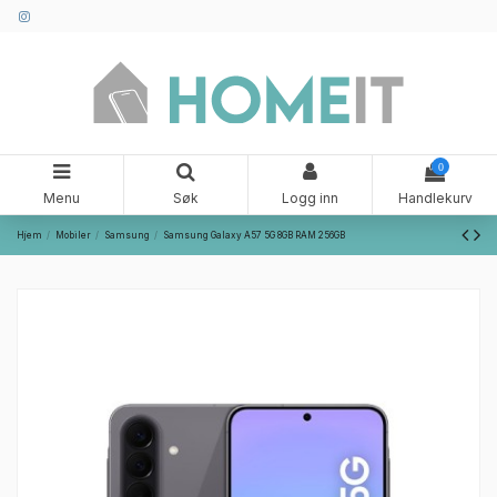
0
Menu
Søk
Logg inn
Handlekurv
Hjem
Mobiler
Samsung
Samsung Galaxy A57 5G 8GB RAM 256GB