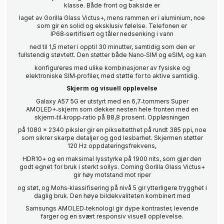
klasse. Både front og bakside er
laget av Gorilla Glass Victus+, mens rammen er i aluminium, noe
som gir en solid og eksklusiv følelse. Telefonen er
IP68‑sertifisert og tåler nedsenking i vann
ned til 1,5 meter i opptil 30 minutter, samtidig som den er
fullstendig støvtett. Den støtter både Nano‑SIM og eSIM, og kan
konfigureres med ulike kombinasjoner av fysiske og
elektroniske SIM‑profiler, med støtte for to aktive samtidig.
Skjerm og visuell opplevelse
Galaxy A57 5G er utstyrt med en 6,7‑tommers Super
AMOLED+‑skjerm som dekker nesten hele fronten med en
skjerm‑til‑kropp‑ratio på 88,8 prosent. Oppløsningen
på 1080 x 2340 piksler gir en pikseltetthet på rundt 385 ppi, noe
som sikrer skarpe detaljer og god lesbarhet. Skjermen støtter
120 Hz oppdateringsfrekvens,
HDR10+ og en maksimal lysstyrke på 1900 nits, som gjør den
godt egnet for bruk i sterkt sollys. Corning Gorilla Glass Victus+
gir høy motstand mot riper
og støt, og Mohs‑klassifisering på nivå 5 gir ytterligere trygghet i
daglig bruk. Den høye bildekvaliteten kombinert med
Samsungs AMOLED‑teknologi gir dype kontraster, levende
farger og en svært responsiv visuell opplevelse.