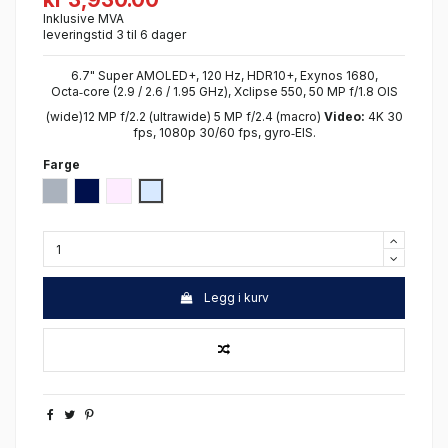
Inklusive MVA
leveringstid 3 til 6 dager
6.7" Super AMOLED+, 120 Hz, HDR10+, Exynos 1680,
Octa‑core (2.9 / 2.6 / 1.95 GHz), Xclipse 550, 50 MP f/1.8 OIS
(wide)12 MP f/2.2 (ultrawide) 5 MP f/2.4 (macro)
Video:
4K 30
fps, 1080p 30/60 fps, gyro‑EIS.
Farge
Grey
Navy
Lilac
Icyblue
Legg i kurv