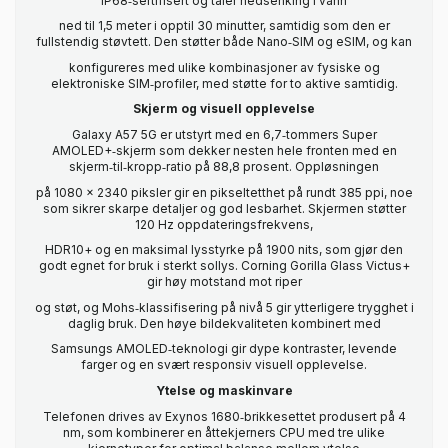
IP68‑sertifisert og tåler nedsenking i vann
ned til 1,5 meter i opptil 30 minutter, samtidig som den er
fullstendig støvtett. Den støtter både Nano‑SIM og eSIM, og kan
konfigureres med ulike kombinasjoner av fysiske og
elektroniske SIM‑profiler, med støtte for to aktive samtidig.
Skjerm og visuell opplevelse
Galaxy A57 5G er utstyrt med en 6,7‑tommers Super
AMOLED+‑skjerm som dekker nesten hele fronten med en
skjerm‑til‑kropp‑ratio på 88,8 prosent. Oppløsningen
på 1080 x 2340 piksler gir en pikseltetthet på rundt 385 ppi, noe
som sikrer skarpe detaljer og god lesbarhet. Skjermen støtter
120 Hz oppdateringsfrekvens,
HDR10+ og en maksimal lysstyrke på 1900 nits, som gjør den
godt egnet for bruk i sterkt sollys. Corning Gorilla Glass Victus+
gir høy motstand mot riper
og støt, og Mohs‑klassifisering på nivå 5 gir ytterligere trygghet i
daglig bruk. Den høye bildekvaliteten kombinert med
Samsungs AMOLED‑teknologi gir dype kontraster, levende
farger og en svært responsiv visuell opplevelse.
Ytelse og maskinvare
Telefonen drives av Exynos 1680‑brikkesettet produsert på 4
nm, som kombinerer en åttekjerners CPU med tre ulike