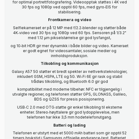
for optimal portrettfotografering. Videoopptak støttes i 4K ved
30 fps og 1080p ved opptil 60 fps, med gyro‑EIS for
stabilisering.
Frontkamera og video
Selfiekameraet er på 12 MP med f/2.2‑blender og støtter både
4K‑video ved 30 fps og 1080p ved 60 fps. Sensoren på 1/3.2"
med 1.12 µm pikselstørrelse gir god lysfangst,
og 10‑bit HDR gir mer dynamikk i både bilder og video. Kameraet
er godt egnet for videosamtaler, sosiale medier og
innholdsproduksjon.
Tilkobling og kommunikasjon
Galaxy A57 5G støtter et bredt spekter av nettverksteknologier,
inkludert GSM, HSPA, LTE og 5G. Wi‑Fi 6E gir rask og stabil
trådløs tilkobling, og Bluetooth 6.0 gir god
kompatibilitet med moderne tilbehør. NFC er tilgjengelig i
utvalgte regioner, og telefonen støtter GPS, GLONASS, Galileo,
BDS og QZSS for presis posisjonering.
USB‑C 2.0 med OTG‑støtte gir enkel tilkobling til eksterne
enheter. Stereo‑høyttalere gir god lydopplevelse, men
telefonen har ikke 3,5 mm hodetelefonutgang.
Batteri og lading
Telefonen er utstyrt med et 5000 mAh batteri som gir opptil 52
timers brukstid i Samsungs offisielle endurance‑test. Batteriet