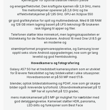
kjernetyper for optimal balanse mellom ytelse
og energieffektivitet. Den kraftigste kjernen når 2,9 GHz, mens
fire mellomkjerner opererer på 2,6 GHz og tre
effektivitetskjerner på 1,95 GHz. GPU‑en Xclipse 550
gir god grafikkytelse for spill og multimediebruk. Med 8 GB RAM
og 128 GB intern lagring basert på UFS‑teknologi får brukeren
rask tilgang til apper og filer.
Telefonen støtter ikke minnekort, men lagringskapasiteten er
tilstrekkelig for de fleste brukere. Android 16 med One UI 8.5 gir
en moderne og
strømlinjeformet programvareopplevelse, og Samsung lover
opptil seks store Android‑oppgraderinger, noe som gir lang
levetid og god fremtidssikring.
Hovedkamera og fotografering
Galaxy A57 5G har et tredobbelt kamerasystem som er utviklet
for å levere fleksibilitet og høy bildekvalitet i ulike situasjoner.
Hovedsensoren er på 50 MP med f/1.8‑
blender, optisk bildestabilisering og PDAF, noe som gir skarpe
bilder også i krevende lysforhold. Ultravidvinkelkameraet på 12
MP har et synsfelt på 123 grader,
mens makrokameraet på 5 MP gir mulighet for nærbilder med
god detaljgjengivelse. Kameraet støtter HDR, panorama,
LED‑blits og funksjoner som Best Face