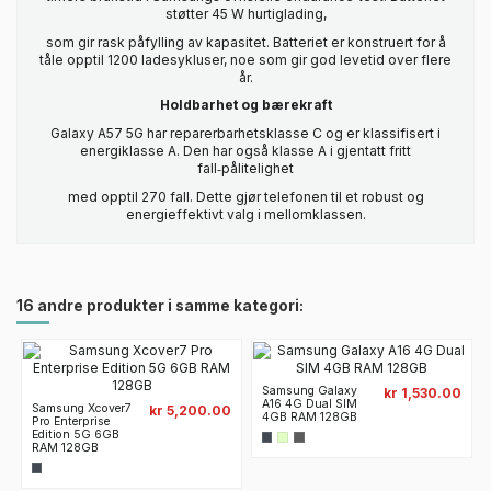
støtter 45 W hurtiglading,
som gir rask påfylling av kapasitet. Batteriet er konstruert for å
tåle opptil 1200 ladesykluser, noe som gir god levetid over flere
år.
Holdbarhet og bærekraft
Galaxy A57 5G har reparerbarhetsklasse C og er klassifisert i
energiklasse A. Den har også klasse A i gjentatt fritt
fall‑pålitelighet
med opptil 270 fall. Dette gjør telefonen til et robust og
energieffektivt valg i mellomklassen.
16 andre produkter i samme kategori:
Samsung Galaxy
kr 1,530.00
A16 4G Dual SIM
Samsung Xcover7
kr 5,200.00
4GB RAM 128GB
Pro Enterprise
Edition 5G 6GB
RAM 128GB