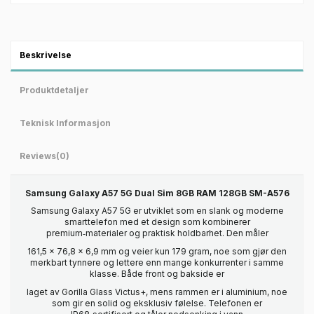
Beskrivelse
Produktdetaljer
Teknisk Informasjon
Reviews
(0)
Samsung Galaxy A57 5G Dual Sim 8GB RAM 128GB SM-A576
Samsung Galaxy A57 5G er utviklet som en slank og moderne
smarttelefon med et design som kombinerer
premium‑materialer og praktisk holdbarhet. Den måler
161,5 x 76,8 x 6,9 mm og veier kun 179 gram, noe som gjør den
merkbart tynnere og lettere enn mange konkurrenter i samme
klasse. Både front og bakside er
laget av Gorilla Glass Victus+, mens rammen er i aluminium, noe
som gir en solid og eksklusiv følelse. Telefonen er