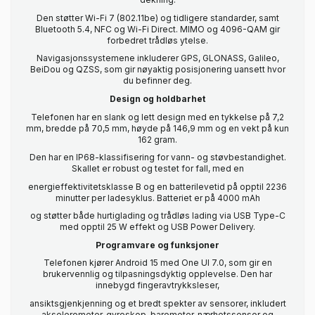
Den støtter Wi-Fi 7 (802.11be) og tidligere standarder, samt
Bluetooth 5.4, NFC og Wi-Fi Direct. MIMO og 4096-QAM gir
forbedret trådløs ytelse.
Navigasjonssystemene inkluderer GPS, GLONASS, Galileo,
BeiDou og QZSS, som gir nøyaktig posisjonering uansett hvor
du befinner deg.
Design og holdbarhet
Telefonen har en slank og lett design med en tykkelse på 7,2
mm, bredde på 70,5 mm, høyde på 146,9 mm og en vekt på kun
162 gram.
Den har en IP68-klassifisering for vann- og støvbestandighet.
Skallet er robust og testet for fall, med en
energieffektivitetsklasse B og en batterilevetid på opptil 2236
minutter per ladesyklus. Batteriet er på 4000 mAh
og støtter både hurtiglading og trådløs lading via USB Type-C
med opptil 25 W effekt og USB Power Delivery.
Programvare og funksjoner
Telefonen kjører Android 15 med One UI 7.0, som gir en
brukervennlig og tilpasningsdyktig opplevelse. Den har
innebygd fingeravtrykksleser,
ansiktsgjenkjenning og et bredt spekter av sensorer, inkludert
akselerometer, gyroskop, barometer, nærhetssensor og