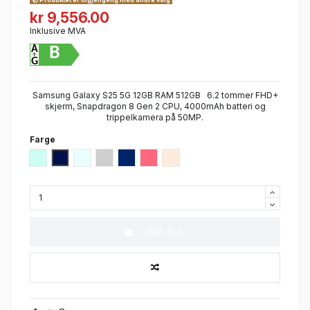
kr 9,556.00
Inklusive MVA
B
Samsung Galaxy S25 5G 12GB RAM 512GB 6.2 tommer FHD+
skjerm, Snapdragon 8 Gen 2 CPU, 4000mAh batteri og
trippelkamera på 50MP.
Farge
Mint
Navy
Isblå
Sølv
Blue Black
Coral Red
Pink Gold
Legg i kurv