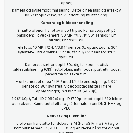
apper,
kamera og systemoptimalisering. Dette gir en rask og effektiv
brukeropplevelse, selv under tung multitasking.
Kamera og bildebehandling
Smarttelefonen har et avansert trippelkameraoppsett på
baksiden: Hovedkamera: 50 MP, f/1.8, 1/1.56" sensor, 1 µm
piksler, 85° synsfelt.
Telefoto: 10 MP, f/2.4, 1/3.94" sensor, 3x optisk zoom, 36°
synsfelt- Ultravidvinkel: 12 MP, f/2.2, 1/2.55" sensor, 120°
synsfelt.
Kameraet støtter opptil 30x digital zoom, optisk
bildestabilisering (OIS), autofokus, nattmodus, portrettmodus,
panorama og sakte film.
Frontkameraet er på 12 MP med f/2.2 blenderåpning, 1/3.2"
sensor og 80° synsfelt. Videoopptak støttes i flere
oppløsninger, inkludert 8K (4320p),
4K (2160p), Full HD (1080p) og HD (720p), med opptil 240 bilder
per sekund. Kameraet støtter også formater som DNG, HEIF og
JPEG.
Nettverk og tilkobling
Telefonen har støtte for dobbel SIM (NanoSIM + eSIM) og er
kompatibel med 5G, 4G LTE, 3G og en rekke bånd for global
dekning.