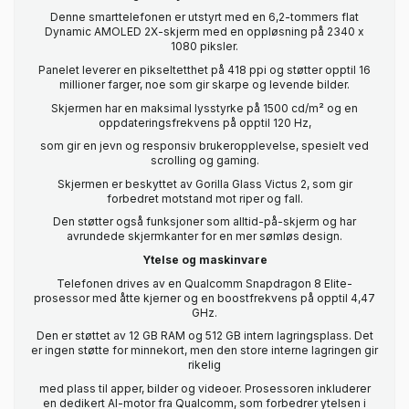
Denne smarttelefonen er utstyrt med en 6,2-tommers flat
Dynamic AMOLED 2X-skjerm med en oppløsning på 2340 x
1080 piksler.
Panelet leverer en pikseltetthet på 418 ppi og støtter opptil 16
millioner farger, noe som gir skarpe og levende bilder.
Skjermen har en maksimal lysstyrke på 1500 cd/m² og en
oppdateringsfrekvens på opptil 120 Hz,
som gir en jevn og responsiv brukeropplevelse, spesielt ved
scrolling og gaming.
Skjermen er beskyttet av Gorilla Glass Victus 2, som gir
forbedret motstand mot riper og fall.
Den støtter også funksjoner som alltid-på-skjerm og har
avrundede skjermkanter for en mer sømløs design.
Ytelse og maskinvare
Telefonen drives av en Qualcomm Snapdragon 8 Elite-
prosessor med åtte kjerner og en boostfrekvens på opptil 4,47
GHz.
Den er støttet av 12 GB RAM og 512 GB intern lagringsplass. Det
er ingen støtte for minnekort, men den store interne lagringen gir
rikelig
med plass til apper, bilder og videoer. Prosessoren inkluderer
en dedikert AI-motor fra Qualcomm, som forbedrer ytelsen i