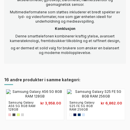
geomagnetisk sensor.
Multimedieformatene som støttes inkluderer et bredt spekter av
lyd- og videoformater, noe som gjør enheten ideell for
underholdning og medieavspilling.
Konklusjon
Denne smarttelefonen kombinerer kraftig ytelse, avansert
kamerateknologi, fremtidssikker tilkobling og et raffinert design,
og er dermed et solid valg for brukere som ønsker en balansert
og moderne mobilopplevelse.
16 andre produkter i samme kategori:
Samsung Galaxy
Samsung Galaxy
kr 3,958.00
kr 6,862.00
A56 5G 8GB RAM
S25 FE 5G 8GB
128GB
RAM 256GB