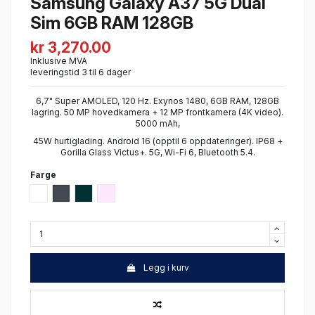
Samsung Galaxy A37 5G Dual
Sim 6GB RAM 128GB
kr 3,270.00
Inklusive MVA
leveringstid 3 til 6 dager
6,7" Super AMOLED, 120 Hz. Exynos 1480, 6GB RAM, 128GB
lagring. 50 MP hovedkamera + 12 MP frontkamera (4K video).
5000 mAh,
45W hurtiglading. Android 16 (opptil 6 oppdateringer). IP68 +
Gorilla Glass Victus+. 5G, Wi-Fi 6, Bluetooth 5.4.
Farge
Hvit
Sort
Grey Green
Lavendel
Legg i kurv