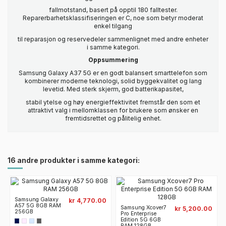
fallmotstand, basert på opptil 180 falltester.
Reparerbarhetsklassifiseringen er C, noe som betyr moderat
enkel tilgang
til reparasjon og reservedeler sammenlignet med andre enheter
i samme kategori.
Oppsummering
Samsung Galaxy A37 5G er en godt balansert smarttelefon som
kombinerer moderne teknologi, solid byggekvalitet og lang
levetid. Med sterk skjerm, god batterikapasitet,
stabil ytelse og høy energieffektivitet fremstår den som et
attraktivt valg i mellomklassen for brukere som ønsker en
fremtidsrettet og pålitelig enhet.
16 andre produkter i samme kategori:
Samsung Galaxy
kr 4,770.00
A57 5G 8GB RAM
Samsung Xcover7
kr 5,200.00
256GB
Pro Enterprise
Edition 5G 6GB
RAM 128GB