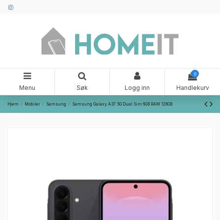
0
Menu
Søk
Logg inn
Handlekurv
Hjem
Mobiler
Samsung
Samsung Galaxy A37 5G Dual Sim 6GB RAM 128GB