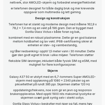
nettverk, stor AMOLED-skjerm og forbedret energieffektivitet
er telefonen designet for både daglig bruk og mer krevende
oppgaver som multimedia og lett gaming.
Design og konstruksjon
Telefonen har et slankt og moderne design med målene 162,9 x
78,2 x 7,4 mm og en vekt på 196 gram. Den er bygget med
Gorilla Glass Victus+ både foran og bak,
kombinert med en robust plastramme. Dette gir en god balanse
mellom holdbarhet og lav vekt. IP68-sertifisering sikrer at
enheten er støv- og vannbestandig,
og tåler nedsenking i opptil 1,5 meter vann i 30 minutter. Dette
gjør den godt egnet til bruk i ulike miljøer. Telefonen støtter
fleksible SIM-løsninger, inkludert både fysisk SIM og eSIM, med
mulighet for flere konfigurasjoner.
Skjerm
Galaxy A37 5G er utstyrt med en 6,7-tommers Super AMOLED-
skjerm med oppløsning på 1080 x 2340 piksler og en
pikseltetthet på rundt 385 ppi. Skjermen støtter 120 Hz
oppdateringsfrekvens, noe som gir en jevn og responsiv
brukeropplevelse. Med opptil 1900 nits maksimal lysstyrke er
skjermen svært godt synlig selv i sterkt sollys.
Gorilla Glass Victus+ beskytter mot riper og fall, mens høy