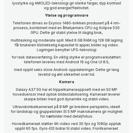
lysstyrke og AMOLED-teknologi gir sterke farger, dyp kontrast
og god energieffektivitet.
Ytelse og programvare
Telefonen drives av Exynos 1480-brikken produsert på 4 nm-
prosess, kombinert med en åttekjerners CPU og Xclipse 530
GPU. Dette gir stabil ytelse til daglig bruk,
multitasking og moderate spill. Med 6 GB RAM og 128 GB lagring
får brukeren tilstrekkelig kapasitet til apper, bilder og video.
Lagringen benytter UFS-teknologi
for rask dataoverføring. En viktig styrke er programvarestøtten:
telefonen leveres med Android 16 og One UI 8.5,
med opptil seks store Android-oppdateringer. Dette gir lang
levetid og økt sikkerhet over tid.
Kamera
Galaxy A37 5G har et trippelkameraoppsett med en 50 MP
hovedsensor med optisk bildestabilisering. Kameraet leverer
skarpe bilder med god dynamikk og stabil video.
Ultravidvinkelkameraet på 8 MP gir bredere perspektiv, ideelt
for landskap og gruppebilder. Et 5 MP makrokamera gir mulighet
for nærbilder med detaljfokus.
Hovedkameraet støtter 4K-video ved 30 fps og 1080p opptak
opptil 60 fps. Gyro-EIS bidrar til stabil video. Frontkameraet