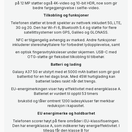
på 12 MP støtter også 4K-video og 10-bit HDR, noe som gir
bedre fargegjengivelse i selfie-video.
Tilkobling og funksjoner
Telefonen støtter et bredt spekter av nettverk inkludert 5G, LTE,
3G og 2G. Den har Wi-Fi 6, Bluetooth 5.4 og støtte for flere
satellittsystemer som GPS, Galileo og GLONASS.
NFC er tilgjengelig avhengig av marked. Andre funksjoner
inkluderer stereohøyttalere for forbedret lydopplevelse, samt
en optisk fingeravtrykksleser under skjermen. USB-C med
OTG-støtte gir fleksibel tilkobling til tilbehør.
Batteri og lading
Galaxy A37 5G er utstyrt med et 5000 mAh batteri som gir god
batteritid for en hel dags bruk. Med 45W hurtiglading kan
batteriet lades raskt når det trengs.
EU-energimerkingen viser høy effektivitet med energiklasse A.
Batteriet er vurdert til opptil 53 timers
brukstid og tåler omtrent 1200 ladesykluser før merkbar
reduksjon i kapasitet.
EU energimerke og holdbarhet
Telefonen scorer høyt på flere områder i EU-klassifiseringen.
Den har energiklasse A, som indikerer høy energieffektivitet. I
tillegg får den klasse B for