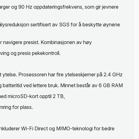
arger og 90 Hz oppdateringsfrekvens, som gir jevnere
lålysreduksjon sertifisert av SGS for å beskytte øynene
er navigere presist. Kombinasjonen av høy
ving og presis pekekontroll.
 ytelse. Prosessoren har fire ytelseskjerner på 2.4 GHz
g batteritid ved lettere bruk. Minnet består av 6 GB RAM
 med microSD-kort opptil 2 TB,
mring for plass.
t inkluderer Wi-Fi Direct og MIMO-teknologi for bedre