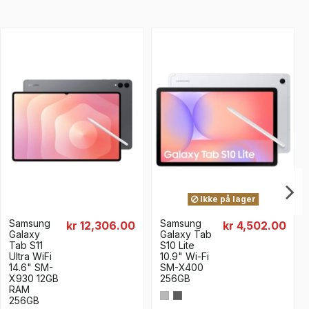
Ikke på lager
Samsung
Samsung
kr 12,306.00
kr 4,502.00
Galaxy
Galaxy Tab
Tab S11
S10 Lite
Ultra WiFi
10.9" Wi-Fi
14.6" SM-
SM-X400
X930 12GB
256GB
RAM
256GB