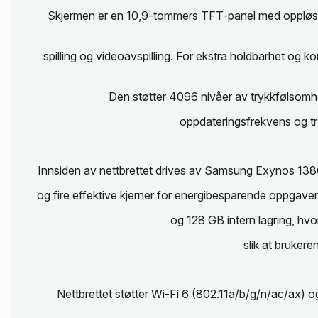
Skjermen er en 10,9-tommers TFT-panel med oppløsnin
spilling og videoavspilling. For ekstra holdbarhet og 
Den støtter 4096 nivåer av trykkfølsomhe
oppdateringsfrekvens og try
Innsiden av nettbrettet drives av Samsung Exynos 1380-
og fire effektive kjerner for energibesparende oppgaver
og 128 GB intern lagring, hvo
slik at brukere
Nettbrettet støtter Wi-Fi 6 (802.11a/b/g/n/ac/ax) og