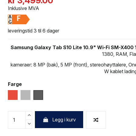
kr 3,499.00
Inklusive MVA
F
leveringstid 3 til 6 dager
Samsung Galaxy Tab S10 Lite 10.9" Wi-Fi SM-X400
1380, RAM, Fla
kameraer: 8 MP (bak), 5 MP (front), stereohøyttalere, On
W kablet ladin
Farge
Rød
Silver
Grey
Legg i kurv