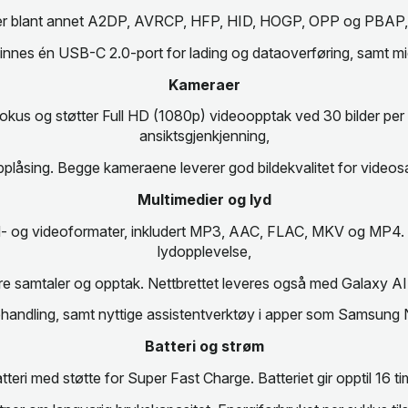
ter blant annet A2DP, AVRCP, HFP, HID, HOGP, OPP og PBAP, noe
t finnes én USB-C 2.0-port for lading og dataoverføring, samt 
Kameraer
us og støtter Full HD (1080p) videoopptak ved 30 bilder per 
ansiktsgjenkjenning,
plåsing. Begge kameraene leverer god bildekvalitet for video
Multimedier og lyd
d- og videoformater, inkludert MP3, AAC, FLAC, MKV og MP4. 
lydopplevelse,
re samtaler og opptak. Nettbrettet leveres også med Galaxy AI
ehandling, samt nyttige assistentverktøy i apper som Samsung 
Batteri og strøm
 med støtte for Super Fast Charge. Batteriet gir opptil 16 time