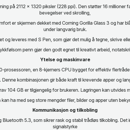
g på 2112 x 1320 piksler (228 ppi). Den støtter 16 millioner f
bevegelser ved skrolling,
komfort er skjermen dekket med Corning Gorilla Glass 3 og har b
under langvarig bruk.
t og leveres med S Pen, som gjør det mulig å tegne, skrive ell
kkfølsom penn gjør den godt egnet til kreativt arbeid, notatskri
Ytelse og maskinvare
prosessoren, en 8-kjerners CPU bygget for effektiv flertrådet
. Denne kombinasjonen gir både kraft til krevende apper og lan
rav 104 GB er tilgjengelig for brukeren. Lagringen kan utvides
n kan ha med seg store mengder filer, bilder og apper uten beky
Kommunikasjon og tilkobling
 Bluetooth 5.3, som sikrer rask og stabil trådløs tilkobling. De
signalstyrke