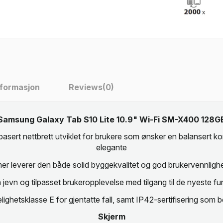
nformasjon
Reviews
(0)
Samsung Galaxy Tab S10 Lite 10.9" Wi-Fi SM-X400 128G
t nettbrett utviklet for brukere som ønsker en balansert komb
elegante
er leverer den både solid byggekvalitet og god brukervennlighet
evn og tilpasset brukeropplevelse med tilgang til de nyeste 
lighetsklasse E for gjentatte fall, samt IP42-sertifisering som
Skjerm