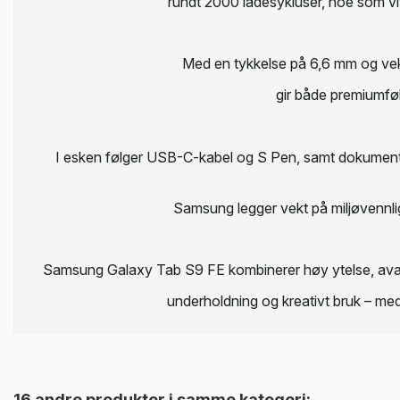
rundt 2000 ladesykluser, noe som vitn
Med en tykkelse på 6,6 mm og vekt
gir både premiumføl
I esken følger USB-C-kabel og S Pen, samt dokumentasj
Samsung legger vekt på miljøvennlig
Samsung Galaxy Tab S9 FE kombinerer høy ytelse, avansert
underholdning og kreativt bruk – med
16 andre produkter i samme kategori: