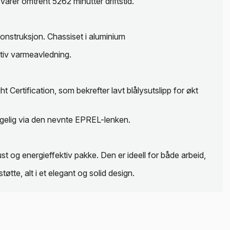
varer omtrent 5262 minutter driftstid.
onstruksjon. Chassiset i aluminium
ktiv varmeavledning.
ertification, som bekrefter lavt blålysutslipp for økt
engelig via den nevnte EPREL-lenken.
t og energieffektiv pakke. Den er ideell for både arbeid,
te, alt i et elegant og solid design.