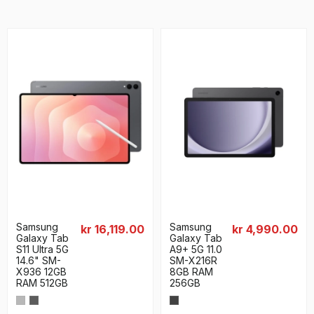
Samsung
Samsung
kr 16,119.00
kr 4,990.00
Galaxy Tab
Galaxy Tab
S11 Ultra 5G
A9+ 5G 11.0
14.6" SM-
SM-X216R
X936 12GB
8GB RAM
RAM 512GB
256GB