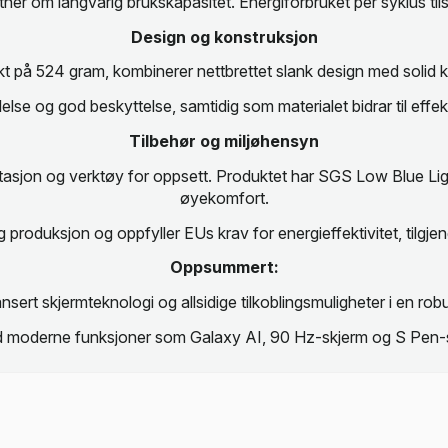
er om langvarig brukskapasitet. Energiforbruket per syklus tils
Design og konstruksjon
 på 524 gram, kombinerer nettbrettet slank design med solid k
else og god beskyttelse, samtidig som materialet bidrar til effe
Tilbehør og miljøhensyn
on og verktøy for oppsett. Produktet har SGS Low Blue Light C
øyekomfort.
 produksjon og oppfyller EUs krav for energieffektivitet, tilgj
Oppsummert:
 skjermteknologi og allsidige tilkoblingsmuligheter i en robus
 moderne funksjoner som Galaxy AI, 90 Hz-skjerm og S Pen-støt