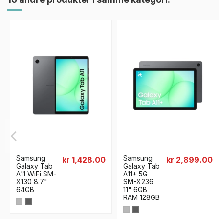
Samsung
Samsung
kr 1,428.00
kr 2,899.00
Galaxy Tab
Galaxy Tab
A11 WiFi SM-
A11+ 5G
X130 8.7"
SM-X236
64GB
11" 6GB
RAM 128GB