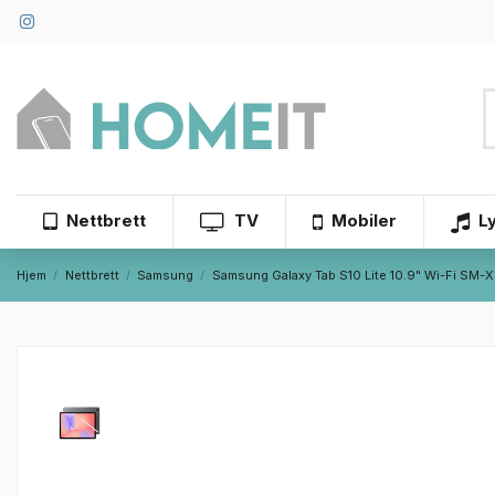
Nettbrett
TV
Mobiler
L
Hjem
Nettbrett
Samsung
Samsung Galaxy Tab S10 Lite 10.9" Wi-Fi SM