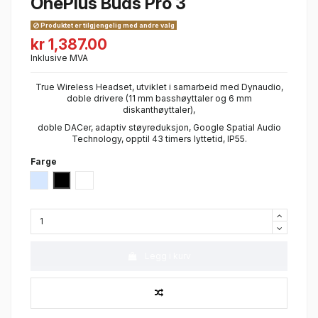
OnePlus Buds Pro 3
Produktet er tilgjengelig med andre valg
kr 1,387.00
Inklusive MVA
True Wireless Headset, utviklet i samarbeid med Dynaudio,
doble drivere (11 mm basshøyttaler og 6 mm
diskanthøyttaler),
doble DACer, adaptiv støyreduksjon, Google Spatial Audio
Technology, opptil 43 timers lyttetid, IP55.
Farge
Sapphire Blue
Midnight Opus
Lunar Radience
Legg i kurv