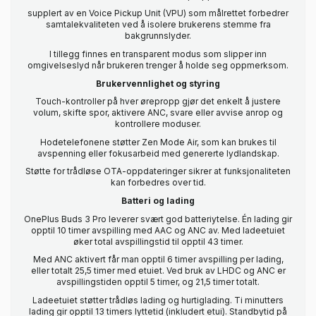
supplert av en Voice Pickup Unit (VPU) som målrettet forbedrer
samtalekvaliteten ved å isolere brukerens stemme fra
bakgrunnslyder.
I tillegg finnes en transparent modus som slipper inn
omgivelseslyd når brukeren trenger å holde seg oppmerksom.
Brukervennlighet og styring
Touch-kontroller på hver ørepropp gjør det enkelt å justere
volum, skifte spor, aktivere ANC, svare eller avvise anrop og
kontrollere moduser.
Hodetelefonene støtter Zen Mode Air, som kan brukes til
avspenning eller fokusarbeid med genererte lydlandskap.
Støtte for trådløse OTA-oppdateringer sikrer at funksjonaliteten
kan forbedres over tid.
Batteri og lading
OnePlus Buds 3 Pro leverer svært god batteriytelse. Én lading gir
opptil 10 timer avspilling med AAC og ANC av. Med ladeetuiet
øker total avspillingstid til opptil 43 timer.
Med ANC aktivert får man opptil 6 timer avspilling per lading,
eller totalt 25,5 timer med etuiet. Ved bruk av LHDC og ANC er
avspillingstiden opptil 5 timer, og 21,5 timer totalt.
Ladeetuiet støtter trådløs lading og hurtiglading. Ti minutters
lading gir opptil 13 timers lyttetid (inkludert etui). Standbytid på