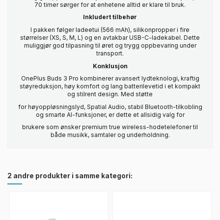
70 timer sørger for at enhetene alltid er klare til bruk.
Inkludert tilbehør
I pakken følger ladeetui (566 mAh), silikonpropper i fire
størrelser (XS, S, M, L) og en avtakbar USB-C-ladekabel. Dette
muliggjør god tilpasning til øret og trygg oppbevaring under
transport.
Konklusjon
OnePlus Buds 3 Pro kombinerer avansert lydteknologi, kraftig
støyreduksjon, høy komfort og lang batterilevetid i et kompakt
og stilrent design. Med støtte
for høyoppløsningslyd, Spatial Audio, stabil Bluetooth-tilkobling
og smarte AI-funksjoner, er dette et allsidig valg for
brukere som ønsker premium true wireless-hodetelefoner til
både musikk, samtaler og underholdning.
2 andre produkter i samme kategori: