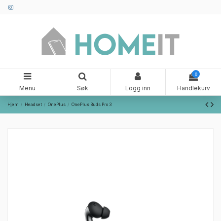
0
Menu
Søk
Logg inn
Handlekurv
Hjem
Headset
OnePlus
OnePlus Buds Pro 3