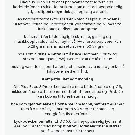
OnePlus Buds 3 Pro er et par avanserte true wireless-
hodetelefoner utviklet for brukere som ønsker høyoppløselig
lyd, intelligent støyreduksjon og lang batteritid
i en kompakt formfaktor. Med en kombinasjon av moderne
Bluetooth-teknologi, profesjonell lydhardware og AI-baserte
funksjoner, er disse øreproppene
konstruert for både daglig bruk, reise, gaming og
musikkopplevelser på et høyt nivå. Hver ørepropp veier kun
5,28 gram, mens ladeetuiet veier 50,57 gram,
noe som gjør hele settet lett å bære i lommen. Sprut- og
støvbestandighet (IP55) sørger for at de tåler aktiv
bruk og varierte miljøer. Ladeetuiet er solid, avrundet og enkelt å
håndtere med én hånd.
Kompatibilitet og tilkobling
OnePlus Buds 3 Pro er kompatible med både Android og iOS,
inkludert Android-telefoner, nettbrett, iPhone, iPad og iPod. De
kan kobles til to enheter samtidig,
noe som gjør det enkelt å bytte mellom mobil, nettbrett eller PC
uten å pare på nytt. Bluetooth 5.0 sørger for stabil og
energieffektiv overføring.
Lydkodekker omfatter LHDC 5.0 for høyoppløselig lyd, samt
AAC og SBC for bred kompatibilitet. Hodetelefonene støtter
også Google Fast Pair for rask