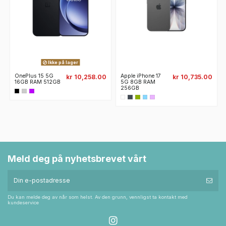
Ikke på lager
OnePlus 15 5G
Apple iPhone 17
kr 10,258.00
kr 10,735.00
16GB RAM 512GB
5G 8GB RAM
256GB
Meld deg på nyhetsbrevet vårt
Du kan melde deg av når som helst. Av den grunn, vennligst ta kontakt med
kundeservice