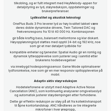
tilkobling, og er fullt integrert med HeyMelody-appen for
detaljstyring av lyd, støyreduksjon, oppdateringer og
brukerpreferanser.
Lydkvalitet og akustisk teknologi
OnePlus Buds 3 Pro leverer lyd av høy kvalitet takket være
deres doble dynamiske drivere, Twin Tailored DAC og
frekvensrespons fra 10 til 40 000 Hz. Kombinasjonen
gir både kraftig bass, balansert mellomtone og klar diskant.
Høyoppløsningslyd støttes med opptil 24-bit og 192 kHz, noe
som gir et mer detaljert lydbilde for
kompatible enheter og tjenester. Spatial Audio gir en romlig og
dynamisk lytteopplevelse som justerer seg i sanntid etter
brukerens hodebevegelser
via innebygd hodesporingssensor. Game Mode optimaliserer
lydforsinkelse, noe som gir en mer responsiv spillopplevelse på
mobil.
Adaptiv aktiv støyreduksjon
Hodetelefonene er utstyrt med Adaptive Active Noise
Cancellation (ANC), som kontinuerlig analyserer omgivelseslyd
og automatisk justerer støydempingen etter forholdene.
Dette gir effektiv reduksjon av støy på alt fra kollektivtransport
til åpne kontorlandskap. ANC håndteres av tre integrerte
mikrofoner i hver ørepropp,