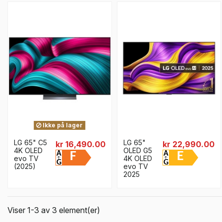
Ikke på lager
LG 65" C5
LG 65"
kr 16,490.00
kr 22,990.00
4K OLED
OLED G5
F
E
evo TV
4K OLED
(2025)
evo TV
2025
Viser 1-3 av 3 element(er)