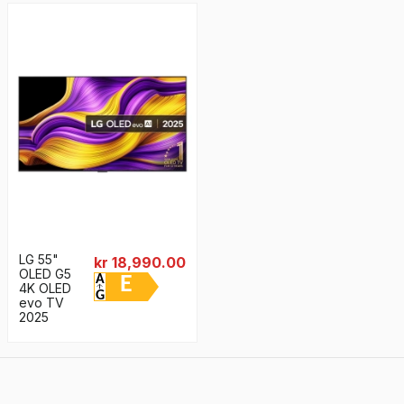
LG 55"
kr 18,990.00
OLED G5
E
4K OLED
evo TV
2025