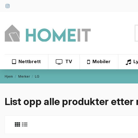
Nettbrett
TV
Mobiler
L
Hjem
Merker
LG
List opp alle produkter ette