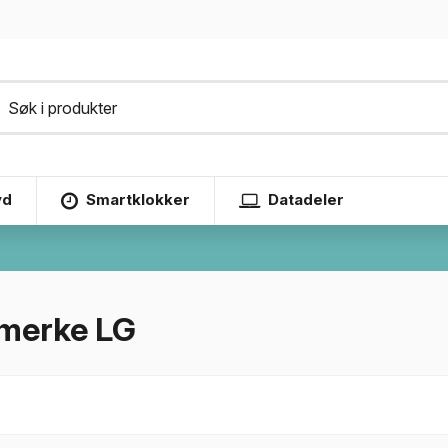
yd
Smartklokker
Datadeler
r merke LG