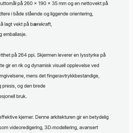
 bruttomål på 260 x 190 x 35 mm og en nettovekt på
tere i både stående og liggende orientering,
å lagt vekt på bærekraft,
g emballasje.
thet på 264 ppi. Skjermen leverer en lysstyrke på
 gir en rik og dynamisk visuell opplevelse ved
r omgivelsene, mens det fingeravtrykkbestandige,
 presis, og den brede
sjonell bruk.
fektive kjerner. Denne arkitekturen gir en betydelig
 som videoredigering, 3D‑modellering, avansert