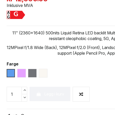
Inklusive MVA
G
11" (2360x1640) 500nits Liquid Retina LED backlit Mult
resistant oleophobic coating, 5G, 
12MPixel f/1.8 Wide (Back), 12MPixel f/2.0 (Front), Lands
support (Apple Pencil Pro, Ap
Farge
Blå
Purple
Space Grey
Starlight
Legg i kurv