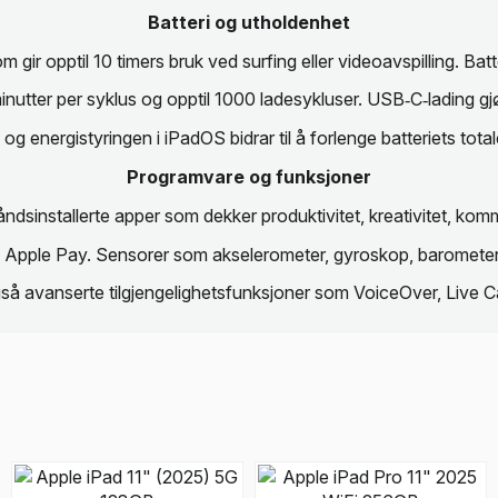
Batteri og utholdenhet
 gir opptil 10 timers bruk ved surfing eller videoavspilling. Batt
nutter per syklus og opptil 1000 ladesykluser. USB‑C‑lading gj
, og energistyringen i iPadOS bidrar til å forlenge batteriets total
Programvare og funksjoner
dsinstallerte apper som dekker produktivitet, kreativitet, kommu
ia Apple Pay. Sensorer som akselerometer, gyroskop, barometer 
 også avanserte tilgjengelighetsfunksjoner som VoiceOver, Live C