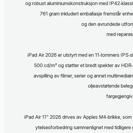
og robust aluminiumskonstruksjon med IP42‑klassif
761 gram inkludert emballasje fremstår enhe
og den avrundede utformi
med reparasj
iPad Air 2026 er utstyrt med en 11‑tommers IPS‑s
500 cd/m² og støtter et bredt spekter av HDR‑
avspilling av filmer, serier og annet multimedi
oljeavstøtende beleg
fargegjengiv
iPad Air 11" 2026 drives av Apples M4‑brikke, som k
ytelsesforbedring sammenlignet med tidligere 