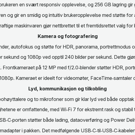
brukeren en svært responsiv opplevelse, og 256 GB lagring gir 
en og gir en smidig og intuitiv brukeropplevelse med støtte for
aftige maskinvaren gjør nettbrettet til et fremtidsrettet valg for
Kamera og fotografering
nder, autofokus og støtte for HDR, panorama, portrettmodus og
per sekund og 1080p ved opptil 240 bilder per sekund. Dette gjør
 Frontkameraet på 12 MP med f/2.0‑blender støtter HDR, portr
i 1080p. Kameraet er ideelt for videomøter, FaceTime‑samtaler
Lyd, kommunikasjon og tilkobling
reohøyttalere og to mikrofoner som gir klar lyd ved både opptak
etene er omfattende, med Wi‑Fi 7 for ekstremt rask og stabil 
USB‑C‑porten støtter både lading, dataoverføring og Power Deliv
rømadapter i pakken. Det medfølgende USB‑C‑til‑USB‑C‑kabelen 