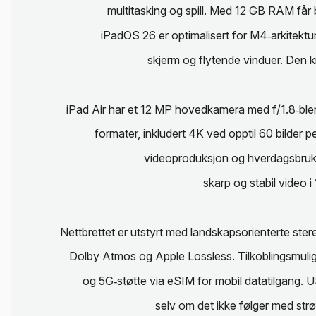
multitasking og spill. Med 12 GB RAM får 
iPadOS 26 er optimalisert for M4‑arkitektur
skjerm og flytende vinduer. Den kr
iPad Air har et 12 MP hovedkamera med f/1.8‑ble
formater, inkludert 4K ved opptil 60 bilder 
videoproduksjon og hverdagsbruk.
skarp og stabil video 
Nettbrettet er utstyrt med landskapsorienterte ste
Dolby Atmos og Apple Lossless. Tilkoblingsmuligh
og 5G‑støtte via eSIM for mobil datatilgang. 
selv om det ikke følger med st