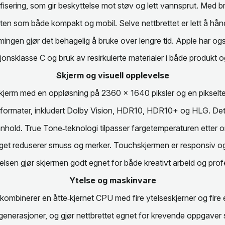
isering, som gir beskyttelse mot støv og lett vannsprut. Med
ten som både kompakt og mobil. Selve nettbrettet er lett å hånd
ngen gjør det behagelig å bruke over lengre tid. Apple har ogs
onsklasse C og bruk av resirkulerte materialer i både produkt o
Skjerm og visuell opplevelse
kjerm med en oppløsning på 2360 x 1640 piksler og en pikseltet
formater, inkludert Dolby Vision, HDR10, HDR10+ og HLG. Dette
ainnhold. True Tone‑teknologi tilpasser fargetemperaturen ette
get reduserer smuss og merker. Touchskjermen er responsiv og
elsen gjør skjermen godt egnet for både kreativt arbeid og profe
Ytelse og maskinvare
ombinerer en åtte‑kjernet CPU med fire ytelseskjerner og fire ef
generasjoner, og gjør nettbrettet egnet for krevende oppgaver