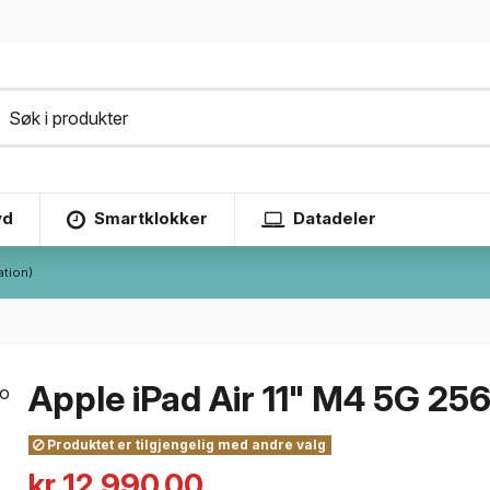
yd
Smartklokker
Datadeler
ation)
Apple iPad Air 11" M4 5G 25
Produktet er tilgjengelig med andre valg
kr 12,990.00