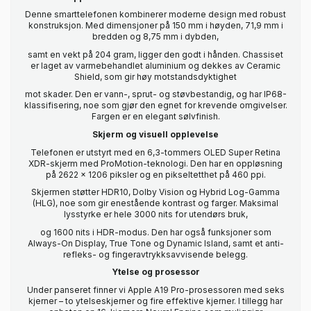
Denne smarttelefonen kombinerer moderne design med robust
konstruksjon. Med dimensjoner på 150 mm i høyden, 71,9 mm i
bredden og 8,75 mm i dybden,
samt en vekt på 204 gram, ligger den godt i hånden. Chassiset
er laget av varmebehandlet aluminium og dekkes av Ceramic
Shield, som gir høy motstandsdyktighet
mot skader. Den er vann-, sprut- og støvbestandig, og har IP68-
klassifisering, noe som gjør den egnet for krevende omgivelser.
Fargen er en elegant sølvfinish.
Skjerm og visuell opplevelse
Telefonen er utstyrt med en 6,3-tommers OLED Super Retina
XDR-skjerm med ProMotion-teknologi. Den har en oppløsning
på 2622 x 1206 piksler og en pikseltetthet på 460 ppi.
Skjermen støtter HDR10, Dolby Vision og Hybrid Log-Gamma
(HLG), noe som gir enestående kontrast og farger. Maksimal
lysstyrke er hele 3000 nits for utendørs bruk,
og 1600 nits i HDR-modus. Den har også funksjoner som
Always-On Display, True Tone og Dynamic Island, samt et anti-
refleks- og fingeravtrykksavvisende belegg.
Ytelse og prosessor
Under panseret finner vi Apple A19 Pro-prosessoren med seks
kjerner – to ytelseskjerner og fire effektive kjerner. I tillegg har