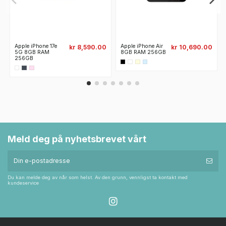
Apple iPhone 17e
Apple iPhone Air
kr 8,590.00
kr 10,690.00
5G 8GB RAM
8GB RAM 256GB
256GB
Meld deg på nyhetsbrevet vårt
Du kan melde deg av når som helst. Av den grunn, vennligst ta kontakt med
kundeservice