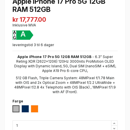
Apple iPhone 17 Pro 5G 12GB
RAM 512GB
kr 17,777.00
Inklusive MVA
A
leveringstid 3 til 6 dager
Apple iPhone 17 Pro 5G 12GB RAM 512GB
- 6.3" Super
Reting XDR (2622x1206) 120Hz 3000nits ProMotion OLED
Display with Dynamic Island, 5G, Dual SIM (nanoSIM + eSIM),
Apple A19 Pro 6-core CPU,
512 GB Flash, Triple Camera System: 48MPixel f/1.78 Main
with OIS and 2x Optical Zoom + 48MPixel f/2.2 UltraWide +
48MPixel f/2.8 4x Telephoto with OIS (Back) , 18MPixel f/1.9
with AF (Front).
Farge
Silver
Deep Blue
Cosmic Orange