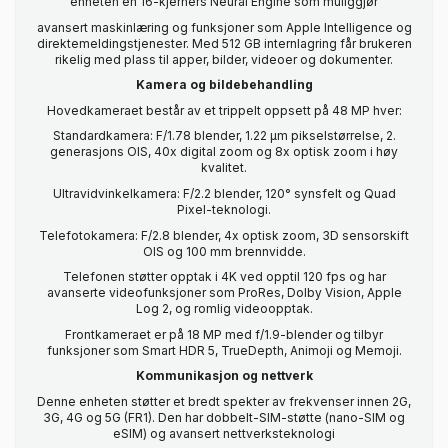
enheten en 16-kjerners Neural Engine som muliggjør
avansert maskinlæring og funksjoner som Apple Intelligence og
direktemeldingstjenester. Med 512 GB internlagring får brukeren
rikelig med plass til apper, bilder, videoer og dokumenter.
Kamera og bildebehandling
Hovedkameraet består av et trippelt oppsett på 48 MP hver:
Standardkamera: F/1.78 blender, 1.22 µm pikselstørrelse, 2.
generasjons OIS, 40x digital zoom og 8x optisk zoom i høy
kvalitet.
Ultravidvinkelkamera: F/2.2 blender, 120° synsfelt og Quad
Pixel-teknologi.
Telefotokamera: F/2.8 blender, 4x optisk zoom, 3D sensorskift
OIS og 100 mm brennvidde.
Telefonen støtter opptak i 4K ved opptil 120 fps og har
avanserte videofunksjoner som ProRes, Dolby Vision, Apple
Log 2, og romlig videoopptak.
Frontkameraet er på 18 MP med f/1.9-blender og tilbyr
funksjoner som Smart HDR 5, TrueDepth, Animoji og Memoji.
Kommunikasjon og nettverk
Denne enheten støtter et bredt spekter av frekvenser innen 2G,
3G, 4G og 5G (FR1). Den har dobbelt-SIM-støtte (nano-SIM og
eSIM) og avansert nettverksteknologi