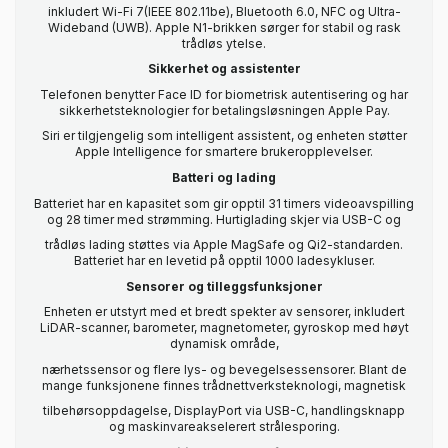
inkludert Wi-Fi 7(IEEE 802.11be), Bluetooth 6.0, NFC og Ultra-
Wideband (UWB). Apple N1-brikken sørger for stabil og rask
trådløs ytelse.
Sikkerhet og assistenter
Telefonen benytter Face ID for biometrisk autentisering og har
sikkerhetsteknologier for betalingsløsningen Apple Pay.
Siri er tilgjengelig som intelligent assistent, og enheten støtter
Apple Intelligence for smartere brukeropplevelser.
Batteri og lading
Batteriet har en kapasitet som gir opptil 31 timers videoavspilling
og 28 timer med strømming. Hurtiglading skjer via USB-C og
trådløs lading støttes via Apple MagSafe og Qi2-standarden.
Batteriet har en levetid på opptil 1000 ladesykluser.
Sensorer og tilleggsfunksjoner
Enheten er utstyrt med et bredt spekter av sensorer, inkludert
LiDAR-scanner, barometer, magnetometer, gyroskop med høyt
dynamisk område,
nærhetssensor og flere lys- og bevegelsessensorer. Blant de
mange funksjonene finnes trådnettverksteknologi, magnetisk
tilbehørsoppdagelse, DisplayPort via USB-C, handlingsknapp
og maskinvareakselerert strålesporing.