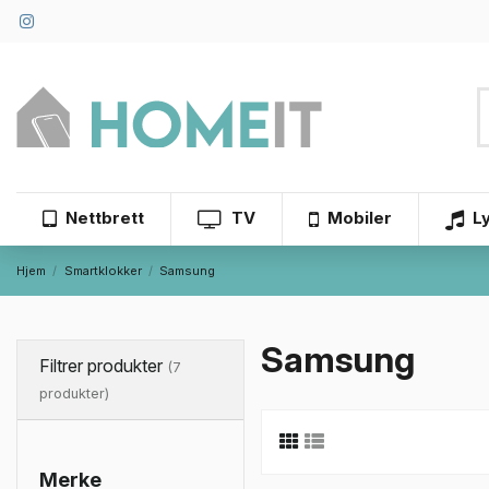
Nettbrett
TV
Mobiler
L
Hjem
Smartklokker
Samsung
Samsung
Filtrer produkter
(7
produkter)
Merke