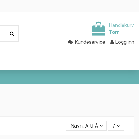
Handlekurv
Tom
Kundeservice
Logg inn
Navn, A til Å
7