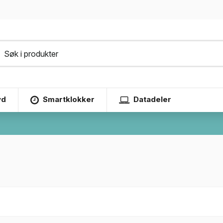
yd
Smartklokker
Datadeler